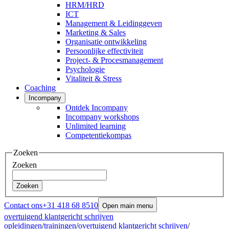
HRM/HRD
ICT
Management & Leidinggeven
Marketing & Sales
Organisatie ontwikkeling
Persoonlijke effectiviteit
Project- & Procesmanagement
Psychologie
Vitaliteit & Stress
Coaching
Incompany
Ontdek Incompany
Incompany workshops
Unlimited learning
Competentiekompas
Zoeken
Zoeken
Zoeken
Contact ons
+31 418 68 8510
Open main menu
overtuigend klantgericht schrijven
opleidingen
/
trainingen
/
overtuigend klantgericht schrijven
/