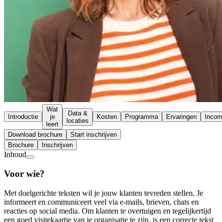
Wat
Data &
Introductie
je
Kosten
Programma
Ervaringen
Inco
locaties
leert
Download brochure
Start inschrijven
Brochure
Inschrijven
Inhoud
Voor wie?
Met doelgerichte teksten wil je jouw klanten tevreden stellen. Je
informeert en communiceert veel via e-mails, brieven, chats en
reacties op social media. Om klanten te overtuigen en tegelijkertijd
een goed visitekaartje van je organisatie te zijn, is een correcte tekst