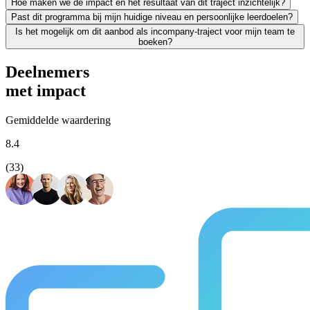
Hoe maken we de impact en het resultaat van dit traject inzichtelijk?
Zeker. We leiden uitsluitend werkende professionals op en weten als g
Past dit programma bij mijn huidige niveau en persoonlijke leerdoelen?
Leren moet leiden tot merkbaar resultaat; voor jezelf én voor je org
Is het mogelijk om dit aanbod als incompany-traject voor mijn team te
We vinden het essentieel dat je een traject kiest dat écht bij je past
boeken?
Absoluut. Vrijwel al onze trainingen en opleidingen kunnen we incomp
Deelnemers
met impact
Gemiddelde waardering
8.4
(33)