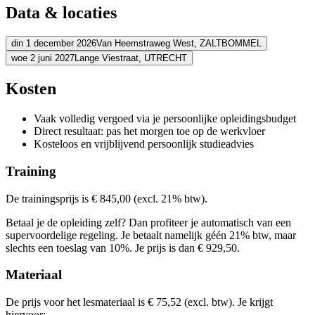
Je weet wat je klant bezighoudt en speelt hier met je teksten act
Data & locaties
Je schrijft vlot en zelfverzekerd door de goede structuur toe te 
Je mikt met bondige e-mails en berichten direct op de lezer en be
Je schriftelijke klantcontact leidt tot meer omzet en betrokkenhe
din 1 december 2026
Van Heemstraweg West,
ZALTBOMMEL
Je draagt actief bij aan het verbeteren van de klanttevredenheid
woe 2 juni 2027
Lange Viestraat,
UTRECHT
Adres
Adres
Kosten
Schouten & Nelissen
Van Heemstraweg West
5301 PA ZALTBOMM
Bekijk route
La Vie Meeting Center Utrecht
Lange Viestraat
3511 BK UTRECHT
Vaak volledig vergoed via je persoonlijke opleidingsbudget
Bekijk route
Prijs
Direct resultaat: pas het morgen toe op de werkvloer
Prijs
Kosteloos en vrijblijvend persoonlijk studieadvies
€ 1.000,52
€ 1.000,52
Training
Bekijk prijsopbouw
Kies deze startdatum
Bekijk prijsopbouw
De trainingsprijs is € 845,00 (excl. 21% btw).
Kies deze startdatum
Lesdagen
Betaal je de opleiding zelf? Dan profiteer je automatisch van een
Lesdagen
supervoordelige regeling. Je betaalt namelijk géén 21% btw, maar
din
01-12-2026
9:30 - 16:30
slechts een toeslag van 10%. Je prijs is dan € 929,50.
woe
02-06-2027
9:30 - 16:30
Materiaal
De prijs voor het lesmateriaal is € 75,52 (excl. btw). Je krijgt
hiervoor: