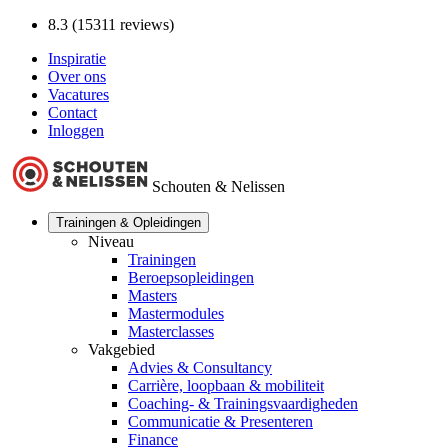
8.3 (15311 reviews)
Inspiratie
Over ons
Vacatures
Contact
Inloggen
Schouten & Nelissen
Trainingen & Opleidingen
Niveau
Trainingen
Beroepsopleidingen
Masters
Mastermodules
Masterclasses
Vakgebied
Advies & Consultancy
Carrière, loopbaan & mobiliteit
Coaching- & Trainingsvaardigheden
Communicatie & Presenteren
Finance