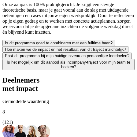
Onze aanpak is 100% praktijkgericht. Je krijgt een stevige
theoretische basis, maar je gaat vooral aan de slag met uitdagende
oefeningen en cases uit jouw eigen werkpraktijk. Door te reflecteren
op je eigen gedrag en te werken met concrete actieplannen, zorgen
we ervoor dat je de opgedane inzichten de volgende werkdag direct
én blijvend kunt inzetten.
Is dit programma goed te combineren met een fulltime baan?
Hoe maken we de impact en het resultaat van dit traject inzichtelijk?
Zeker. We leiden uitsluitend werkende professionals op en weten als g
Past dit programma bij mijn huidige niveau en persoonlijke leerdoelen?
Leren moet leiden tot merkbaar resultaat; voor jezelf én voor je org
Is het mogelijk om dit aanbod als incompany-traject voor mijn team te
We vinden het essentieel dat je een traject kiest dat écht bij je past
boeken?
Absoluut. Vrijwel al onze trainingen en opleidingen kunnen we incomp
Deelnemers
met impact
Gemiddelde waardering
8
(121)