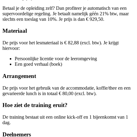
woe
28-10-2026
9:30 - 16:30
Lesdagen
Betaal je de opleiding zelf? Dan profiteer je automatisch van een
maa
23-11-2026
9:30 - 16:30
supervoordelige regeling. Je betaalt namelijk géén 21% btw, maar
din
26-01-2027
9:30 - 16:30
slechts een toeslag van 10%. Je prijs is dan € 929,50.
Materiaal
De prijs voor het lesmateriaal is € 82,88 (excl. btw). Je krijgt
hiervoor:
Persoonlijke licentie voor de leeromgeving
Een goed verhaal (boek)
Arrangement
De prijs voor het gebruik van de accommodatie, koffie/thee en een
gevarieerde lunch is in totaal € 80,00 (excl. btw).
Hoe ziet de training eruit?
De training bestaat uit een online kick-off en 1 bijeenkomst van 1
dag.
Deelnemers