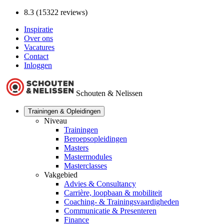
8.3 (15322 reviews)
Inspiratie
Over ons
Vacatures
Contact
Inloggen
Schouten & Nelissen
Trainingen & Opleidingen
Niveau
Trainingen
Beroepsopleidingen
Masters
Mastermodules
Masterclasses
Vakgebied
Advies & Consultancy
Carrière, loopbaan & mobiliteit
Coaching- & Trainingsvaardigheden
Communicatie & Presenteren
Finance