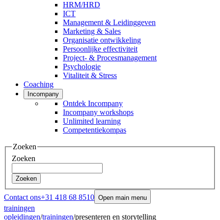
HRM/HRD
ICT
Management & Leidinggeven
Marketing & Sales
Organisatie ontwikkeling
Persoonlijke effectiviteit
Project- & Procesmanagement
Psychologie
Vitaliteit & Stress
Coaching
Incompany
Ontdek Incompany
Incompany workshops
Unlimited learning
Competentiekompas
Zoeken
Zoeken
Zoeken
Contact ons
+31 418 68 8510
Open main menu
trainingen
opleidingen
/
trainingen
/
presenteren en storytelling