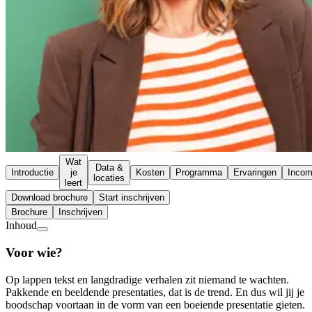
Wat
Data &
Introductie
je
Kosten
Programma
Ervaringen
Inco
locaties
leert
Download brochure
Start inschrijven
Brochure
Inschrijven
Inhoud
Voor wie?
Op lappen tekst en langdradige verhalen zit niemand te wachten.
Pakkende en beeldende presentaties, dat is de trend. En dus wil jij je
boodschap voortaan in de vorm van een boeiende presentatie gieten.