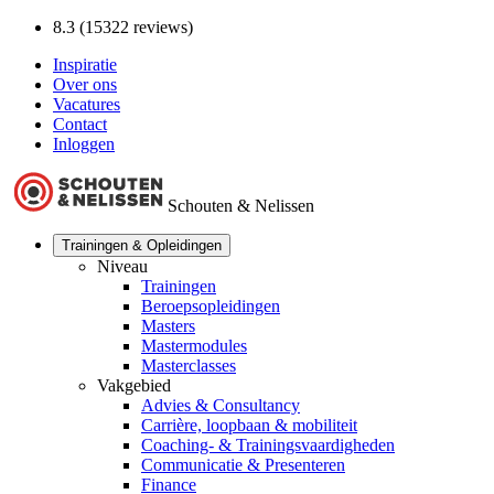
8.3 (15322 reviews)
Inspiratie
Over ons
Vacatures
Contact
Inloggen
Schouten & Nelissen
Trainingen & Opleidingen
Niveau
Trainingen
Beroepsopleidingen
Masters
Mastermodules
Masterclasses
Vakgebied
Advies & Consultancy
Carrière, loopbaan & mobiliteit
Coaching- & Trainingsvaardigheden
Communicatie & Presenteren
Finance