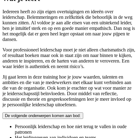
Iedereen heeft zo zijn eigen overtuigingen en ideeën over
leiderschap. Belemmeringen en zelfkritiek die behoorlijk in de weg
kunnen zitten. Al voldoe je aan alle eisen van een uitstekend leider,
ben je intuïtief sterk en op een goede manier empathisch. Dan nog is
het mogelijk dat er geen heel leger opstaat om naar jouw pijpen te
dansen.
Voor professioneel leiderschap moet je niet alleen charismatisch zijn,
of resultaat boeken maar ook in staat zijn om naar binnen te kijken,
anderen te inspireren, en de harten van anderen te veroveren. Een
waar leider is authentiek en neemt risico’s.
Jij gaat leren in deze training hoe je jouw waarden, talenten en
ambities en die van je medewerkers met elkaar kunt verbinden aan
die van de organisatie. Ook kom je erachter op wat voor manier ze
je leidersschapsstijl beïnvloeden. Door middel van reflectie,
discussie en theorie en gespreksoefeningen leer je meer invloed op
je persoonlijke leiderschap uitoefenen.
De volgende onderwerpen komen aan bod:
Persoonlijk leiderschap en hoe niet terug te vallen in oude
patronen
Het leidinggeven aan individuen en teams