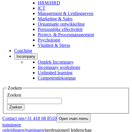
HRM/HRD
ICT
Management & Leidinggeven
Marketing & Sales
Organisatie ontwikkeling
Persoonlijke effectiviteit
Project- & Procesmanagement
Psychologie
Vitaliteit & Stress
Coaching
Incompany
Ontdek Incompany
Incompany workshops
Unlimited learning
Competentiekompas
Zoeken
Zoeken
Zoeken
Contact ons
+31 418 68 8510
Open main menu
trainingen
opleidingen
/
trainingen
/
professioneel leiderschap