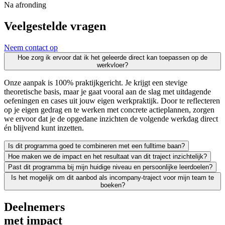
Na afronding
Veelgestelde vragen
Neem contact op
Hoe zorg ik ervoor dat ik het geleerde direct kan toepassen op de
werkvloer?
Onze aanpak is 100% praktijkgericht. Je krijgt een stevige
theoretische basis, maar je gaat vooral aan de slag met uitdagende
oefeningen en cases uit jouw eigen werkpraktijk. Door te reflecteren
op je eigen gedrag en te werken met concrete actieplannen, zorgen
we ervoor dat je de opgedane inzichten de volgende werkdag direct
én blijvend kunt inzetten.
Is dit programma goed te combineren met een fulltime baan?
Hoe maken we de impact en het resultaat van dit traject inzichtelijk?
Zeker. We leiden uitsluitend werkende professionals op en weten als g
Past dit programma bij mijn huidige niveau en persoonlijke leerdoelen?
Leren moet leiden tot merkbaar resultaat; voor jezelf én voor je org
Is het mogelijk om dit aanbod als incompany-traject voor mijn team te
We vinden het essentieel dat je een traject kiest dat écht bij je past
boeken?
Absoluut. Vrijwel al onze trainingen en opleidingen kunnen we incomp
Deelnemers
met impact