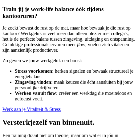
Train jij je work-life balance óók tijdens
kantooruren?
Je zoekt bewust de rust op de mat, maar hoe bewaak je die rust op
kantoor? Werkgeluk is veel meer dan alleen plezier met collega's;
het is de perfecte balans tussen zingeving, uitdaging en ontspanning.
Gelukkige professionals ervaren meer
flow
, voelen zich vitaler en
zijn aanzienlijk productiever.
Zo geven we jouw werkgeluk een boost:
Stress voorkomen:
herken signalen en bewaak structureel je
energiebalans.
Zingeving vinden:
maak keuzes die écht aansluiten bij jouw
persoonlijke drijfveren.
Werken vanuit flow:
creëer een werkdag die moeiteloos en
gefocust voelt.
Werk aan je Vitaliteit & Stress
Versterk
jezelf van binnenuit.
Een training draait niet om theorie, maar om wat er in jóu in