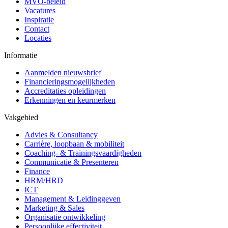
MVO-beleid
Vacatures
Inspiratie
Contact
Locaties
Informatie
Aanmelden nieuwsbrief
Financieringsmogelijkheden
Accreditaties opleidingen
Erkenningen en keurmerken
Vakgebied
Advies & Consultancy
Carrière, loopbaan & mobiliteit
Coaching- & Trainingsvaardigheden
Communicatie & Presenteren
Finance
HRM/HRD
ICT
Management & Leidinggeven
Marketing & Sales
Organisatie ontwikkeling
Persoonlijke effectiviteit