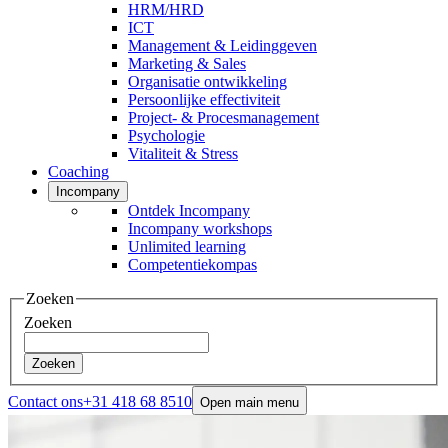
HRM/HRD
ICT
Management & Leidinggeven
Marketing & Sales
Organisatie ontwikkeling
Persoonlijke effectiviteit
Project- & Procesmanagement
Psychologie
Vitaliteit & Stress
Coaching
Incompany
Ontdek Incompany
Incompany workshops
Unlimited learning
Competentiekompas
Zoeken
Zoeken
Zoeken
Contact ons
+31 418 68 8510
Open main menu