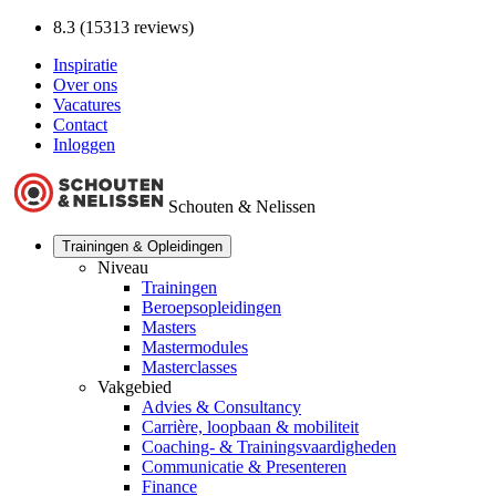
8.3 (15313 reviews)
Inspiratie
Over ons
Vacatures
Contact
Inloggen
Schouten & Nelissen
Trainingen & Opleidingen
Niveau
Trainingen
Beroepsopleidingen
Masters
Mastermodules
Masterclasses
Vakgebied
Advies & Consultancy
Carrière, loopbaan & mobiliteit
Coaching- & Trainingsvaardigheden
Communicatie & Presenteren
Finance