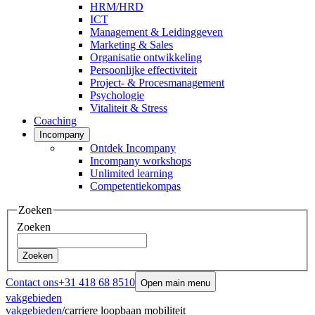
HRM/HRD
ICT
Management & Leidinggeven
Marketing & Sales
Organisatie ontwikkeling
Persoonlijke effectiviteit
Project- & Procesmanagement
Psychologie
Vitaliteit & Stress
Coaching
Incompany
Ontdek Incompany
Incompany workshops
Unlimited learning
Competentiekompas
Zoeken
Zoeken
Zoeken
Contact ons
+31 418 68 8510
Open main menu
vakgebieden
vakgebieden
/
carriere loopbaan mobiliteit