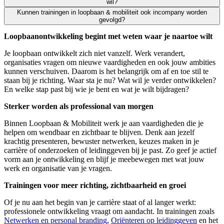
Je krijgt meer inzicht in jezelf, je kwaliteiten en je volgende stap. J
wil?
Kunnen trainingen in loopbaan & mobiliteit ook incompany worden
Ja. Juist dan kan een training binnen loopbaan & mobiliteit helpen. Je
gevolgd?
Loopbaanontwikkeling begint met weten waar je naartoe wilt
Ja. Veel trainingen kunnen ook incompany worden georganiseerd. Dan 
Je loopbaan ontwikkelt zich niet vanzelf. Werk verandert,
organisaties vragen om nieuwe vaardigheden en ook jouw ambities
kunnen verschuiven. Daarom is het belangrijk om af en toe stil te
staan bij je richting. Waar sta je nu? Wat wil je verder ontwikkelen?
En welke stap past bij wie je bent en wat je wilt bijdragen?
Sterker worden als professional van morgen
Binnen Loopbaan & Mobiliteit werk je aan vaardigheden die je
helpen om wendbaar en zichtbaar te blijven. Denk aan jezelf
krachtig presenteren, bewuster netwerken, keuzes maken in je
carrière of onderzoeken of leidinggeven bij je past. Zo geef je actief
vorm aan je ontwikkeling en blijf je meebewegen met wat jouw
werk en organisatie van je vragen.
Trainingen voor meer richting, zichtbaarheid en groei
Of je nu aan het begin van je carrière staat of al langer werkt:
professionele ontwikkeling vraagt om aandacht. In trainingen zoals
Netwerken en personal branding
,
Oriënteren op leidinggeven
en het