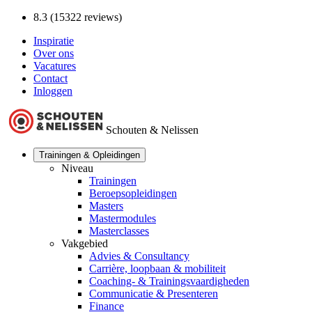
8.3 (15322 reviews)
Inspiratie
Over ons
Vacatures
Contact
Inloggen
Schouten & Nelissen
Trainingen & Opleidingen
Niveau
Trainingen
Beroepsopleidingen
Masters
Mastermodules
Masterclasses
Vakgebied
Advies & Consultancy
Carrière, loopbaan & mobiliteit
Coaching- & Trainingsvaardigheden
Communicatie & Presenteren
Finance