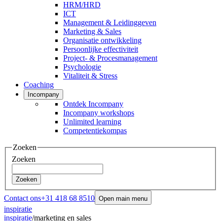
HRM/HRD
ICT
Management & Leidinggeven
Marketing & Sales
Organisatie ontwikkeling
Persoonlijke effectiviteit
Project- & Procesmanagement
Psychologie
Vitaliteit & Stress
Coaching
Incompany
Ontdek Incompany
Incompany workshops
Unlimited learning
Competentiekompas
Zoeken
Zoeken
Zoeken
Contact ons
+31 418 68 8510
Open main menu
inspiratie
inspiratie
/
marketing en sales