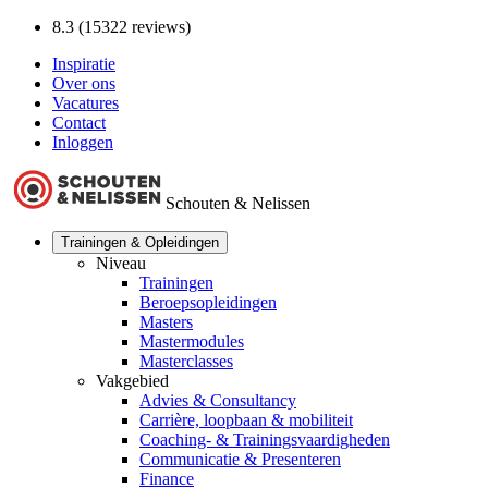
8.3 (15322 reviews)
Inspiratie
Over ons
Vacatures
Contact
Inloggen
Schouten & Nelissen
Trainingen & Opleidingen
Niveau
Trainingen
Beroepsopleidingen
Masters
Mastermodules
Masterclasses
Vakgebied
Advies & Consultancy
Carrière, loopbaan & mobiliteit
Coaching- & Trainingsvaardigheden
Communicatie & Presenteren
Finance