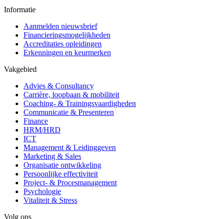
Informatie
Aanmelden nieuwsbrief
Financieringsmogelijkheden
Accreditaties opleidingen
Erkenningen en keurmerken
Vakgebied
Advies & Consultancy
Carrière, loopbaan & mobiliteit
Coaching- & Trainingsvaardigheden
Communicatie & Presenteren
Finance
HRM/HRD
ICT
Management & Leidinggeven
Marketing & Sales
Organisatie ontwikkeling
Persoonlijke effectiviteit
Project- & Procesmanagement
Psychologie
Vitaliteit & Stress
Volg ons