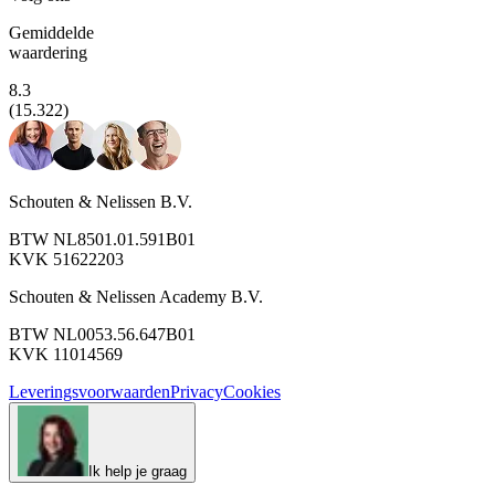
Gemiddelde
waardering
8.3
(15.322)
Schouten & Nelissen B.V.
BTW NL8501.01.591B01
KVK 51622203
Schouten & Nelissen Academy B.V.
BTW NL0053.56.647B01
KVK 11014569
Leveringsvoorwaarden
Privacy
Cookies
Ik help je graag