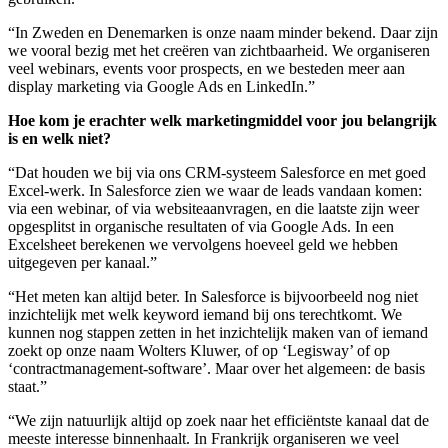
“In Zweden en Denemarken is onze naam minder bekend. Daar zijn
we vooral bezig met het creëren van zichtbaarheid. We organiseren
veel webinars, events voor prospects, en we besteden meer aan
display marketing via Google Ads en LinkedIn.”
Hoe kom je erachter welk marketingmiddel voor jou belangrijk
is en welk niet?
“Dat houden we bij via ons CRM-systeem Salesforce en met goed
Excel-werk. In Salesforce zien we waar de leads vandaan komen:
via een webinar, of via websiteaanvragen, en die laatste zijn weer
opgesplitst in organische resultaten of via Google Ads. In een
Excelsheet berekenen we vervolgens hoeveel geld we hebben
uitgegeven per kanaal.”
“Het meten kan altijd beter. In Salesforce is bijvoorbeeld nog niet
inzichtelijk met welk keyword iemand bij ons terechtkomt. We
kunnen nog stappen zetten in het inzichtelijk maken van of iemand
zoekt op onze naam Wolters Kluwer, of op ‘Legisway’ of op
‘contractmanagement-software’. Maar over het algemeen: de basis
staat.”
“We zijn natuurlijk altijd op zoek naar het efficiëntste kanaal dat de
meeste interesse binnenhaalt. In Frankrijk organiseren we veel