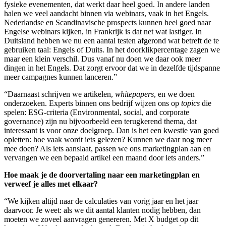
fysieke evenementen, dat werkt daar heel goed. In andere landen
halen we veel aandacht binnen via webinars, vaak in het Engels.
Nederlandse en Scandinavische prospects kunnen heel goed naar
Engelse webinars kijken, in Frankrijk is dat net wat lastiger. In
Duitsland hebben we nu een aantal testen afgerond wat betreft de te
gebruiken taal: Engels of Duits. In het doorklikpercentage zagen we
maar een klein verschil. Dus vanaf nu doen we daar ook meer
dingen in het Engels. Dat zorgt ervoor dat we in dezelfde tijdspanne
meer campagnes kunnen lanceren.”
“Daarnaast schrijven we artikelen,
whitepapers
, en we doen
onderzoeken. Experts binnen ons bedrijf wijzen ons op
topics
die
spelen: ESG-criteria (Environmental, social, and corporate
governance) zijn nu bijvoorbeeld een terugkerend thema, dat
interessant is voor onze doelgroep. Dan is het een kwestie van goed
opletten: hoe vaak wordt iets gelezen? Kunnen we daar nog meer
mee doen? Als iets aanslaat, passen we ons marketingplan aan en
vervangen we een bepaald artikel een maand door iets anders.”
Hoe maak je de doorvertaling naar een marketingplan en
verweef je alles met elkaar?
“We kijken altijd naar de calculaties van vorig jaar en het jaar
daarvoor. Je weet: als we dit aantal klanten nodig hebben, dan
moeten we zoveel aanvragen genereren. Met X budget op dit