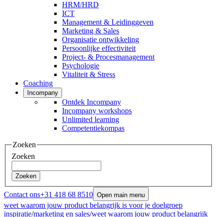
HRM/HRD
ICT
Management & Leidinggeven
Marketing & Sales
Organisatie ontwikkeling
Persoonlijke effectiviteit
Project- & Procesmanagement
Psychologie
Vitaliteit & Stress
Coaching
Incompany
Ontdek Incompany
Incompany workshops
Unlimited learning
Competentiekompas
Zoeken
Zoeken
Zoeken
Contact ons
+31 418 68 8510
Open main menu
weet waarom jouw product belangrijk is voor je doelgroep
inspiratie
/
marketing en sales
/
weet waarom jouw product belangrijk