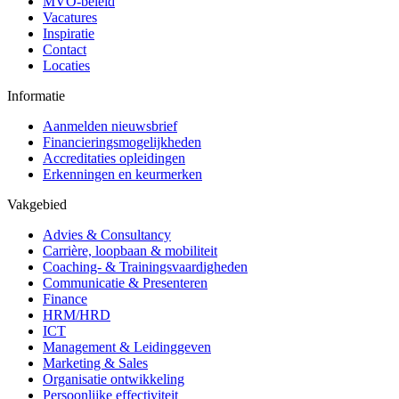
MVO-beleid
Vacatures
Inspiratie
Contact
Locaties
Informatie
Aanmelden nieuwsbrief
Financieringsmogelijkheden
Accreditaties opleidingen
Erkenningen en keurmerken
Vakgebied
Advies & Consultancy
Carrière, loopbaan & mobiliteit
Coaching- & Trainingsvaardigheden
Communicatie & Presenteren
Finance
HRM/HRD
ICT
Management & Leidinggeven
Marketing & Sales
Organisatie ontwikkeling
Persoonlijke effectiviteit