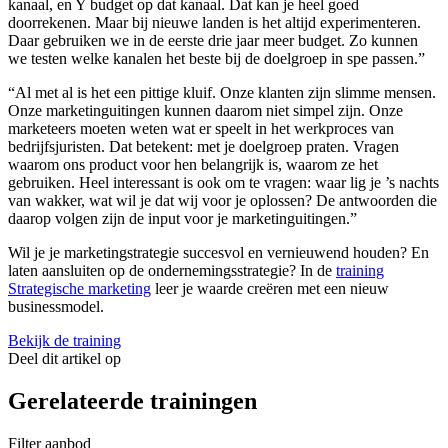
kanaal, en Y budget op dat kanaal. Dat kan je heel goed
doorrekenen. Maar bij nieuwe landen is het altijd experimenteren.
Daar gebruiken we in de eerste drie jaar meer budget. Zo kunnen
we testen welke kanalen het beste bij de doelgroep in spe passen.”
“Al met al is het een pittige kluif. Onze klanten zijn slimme mensen.
Onze marketinguitingen kunnen daarom niet simpel zijn. Onze
marketeers moeten weten wat er speelt in het werkproces van
bedrijfsjuristen. Dat betekent: met je doelgroep praten. Vragen
waarom ons product voor hen belangrijk is, waarom ze het
gebruiken. Heel interessant is ook om te vragen: waar lig je ’s nachts
van wakker, wat wil je dat wij voor je oplossen? De antwoorden die
daarop volgen zijn de input voor je marketinguitingen.”
Wil je je marketingstrategie succesvol en vernieuwend houden? En
laten aansluiten op de ondernemingsstrategie? In de
training
Strategische marketing
leer je waarde creëren met een nieuw
businessmodel.
Bekijk de training
Deel dit artikel op
Gerelateerde trainingen
Filter aanbod