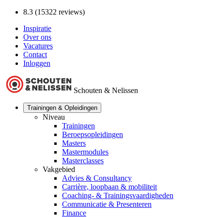
8.3 (15322 reviews)
Inspiratie
Over ons
Vacatures
Contact
Inloggen
Schouten & Nelissen
Trainingen & Opleidingen
Niveau
Trainingen
Beroepsopleidingen
Masters
Mastermodules
Masterclasses
Vakgebied
Advies & Consultancy
Carrière, loopbaan & mobiliteit
Coaching- & Trainingsvaardigheden
Communicatie & Presenteren
Finance