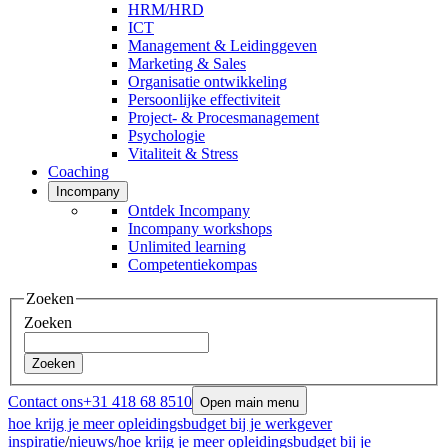
HRM/HRD
ICT
Management & Leidinggeven
Marketing & Sales
Organisatie ontwikkeling
Persoonlijke effectiviteit
Project- & Procesmanagement
Psychologie
Vitaliteit & Stress
Coaching
Incompany
Ontdek Incompany
Incompany workshops
Unlimited learning
Competentiekompas
Zoeken
Zoeken
Zoeken
Contact ons
+31 418 68 8510
Open main menu
hoe krijg je meer opleidingsbudget bij je werkgever
inspiratie
/
nieuws
/
hoe krijg je meer opleidingsbudget bij je