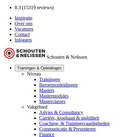
8.3 (15319 reviews)
Inspiratie
Over ons
Vacatures
Contact
Inloggen
Schouten & Nelissen
Trainingen & Opleidingen
Niveau
Trainingen
Beroepsopleidingen
Masters
Mastermodules
Masterclasses
Vakgebied
Advies & Consultancy
Carrière, loopbaan & mobiliteit
Coaching- & Trainingsvaardigheden
Communicatie & Presenteren
Finance