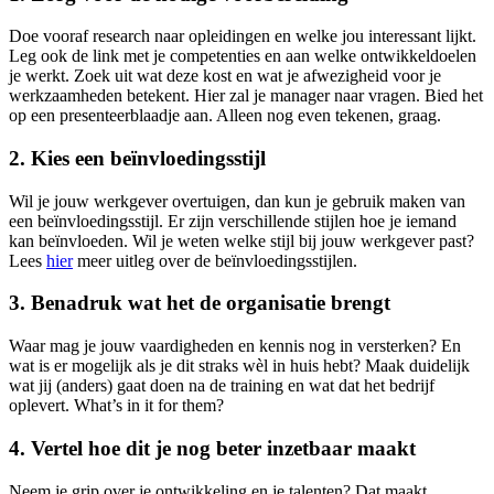
Doe vooraf research naar opleidingen en welke jou interessant lijkt.
Leg ook de link met je competenties en aan welke ontwikkeldoelen
je werkt. Zoek uit wat deze kost en wat je afwezigheid voor je
werkzaamheden betekent. Hier zal je manager naar vragen. Bied het
op een presenteerblaadje aan. Alleen nog even tekenen, graag.
2.
Kies een beïnvloedingsstijl
Wil je jouw werkgever overtuigen, dan kun je gebruik maken van
een beïnvloedingsstijl. Er zijn verschillende stijlen hoe je iemand
kan beïnvloeden. Wil je weten welke stijl bij jouw werkgever past?
Lees
hier
meer uitleg over de beïnvloedingsstijlen.
3.
Benadruk wat het de organisatie brengt
Waar mag je jouw vaardigheden en kennis nog in versterken? En
wat is er mogelijk als je dit straks wèl in huis hebt? Maak duidelijk
wat jij (anders) gaat doen na de training en wat dat het bedrijf
oplevert. What’s in it for them?
4.
Vertel hoe dit je nog beter inzetbaar maakt
Neem je grip over je ontwikkeling en je talenten? Dat maakt