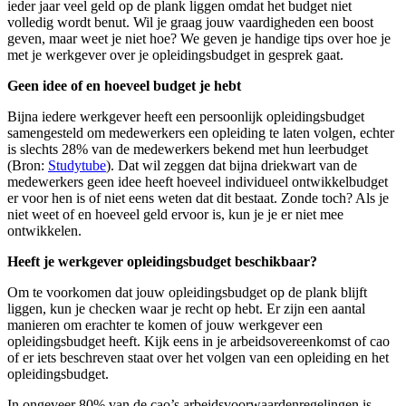
ieder jaar veel geld op de plank liggen omdat het budget niet
volledig wordt benut. Wil je graag jouw vaardigheden een boost
geven, maar weet je niet hoe? We geven je handige tips over hoe je
met je werkgever over je opleidingsbudget in gesprek gaat.
Geen idee of en hoeveel budget je hebt
Bijna iedere werkgever heeft een persoonlijk opleidingsbudget
samengesteld om medewerkers een opleiding te laten volgen, echter
is slechts 28% van de medewerkers bekend met hun leerbudget
(Bron:
Studytube
). Dat wil zeggen dat bijna driekwart van de
medewerkers geen idee heeft hoeveel individueel ontwikkelbudget
er voor hen is of niet eens weten dat dit bestaat. Zonde toch? Als je
niet weet of en hoeveel geld ervoor is, kun je je er niet mee
ontwikkelen.
Heeft je werkgever opleidingsbudget beschikbaar?
Om te voorkomen dat jouw opleidingsbudget op de plank blijft
liggen, kun je checken waar je recht op hebt. Er zijn een aantal
manieren om erachter te komen of jouw werkgever een
opleidingsbudget heeft. Kijk eens in je arbeidsovereenkomst of cao
of er iets beschreven staat over het volgen van een opleiding en het
opleidingsbudget.
In ongeveer 80% van de cao’s arbeidsvoorwaardenregelingen is