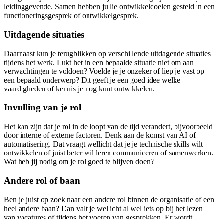
leidinggevende. Samen hebben jullie ontwikkeldoelen gesteld in een
functioneringsgesprek of ontwikkelgesprek.
Uitdagende situaties
Daarnaast kun je terugblikken op verschillende uitdagende situaties
tijdens het werk. Lukt het in een bepaalde situatie niet om aan
verwachtingen te voldoen? Voelde je je onzeker of liep je vast op
een bepaald onderwerp? Dit geeft je een goed idee welke
vaardigheden of kennis je nog kunt ontwikkelen.
Invulling van je rol
Het kan zijn dat je rol in de loopt van de tijd verandert, bijvoorbeeld
door interne of externe factoren. Denk aan de komst van AI of
automatisering. Dat vraagt wellicht dat je je technische skills wilt
ontwikkelen of juist beter wil leren communiceren of samenwerken.
Wat heb jij nodig om je rol goed te blijven doen?
Andere rol of baan
Ben je juist op zoek naar een andere rol binnen de organisatie of een
heel andere baan? Dan valt je wellicht al wel iets op bij het lezen
van vacatures of tijdens het voeren van gesprekken. Er wordt