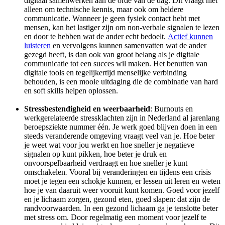
digitaal samenwerken aan de orde van de dag. Dit vraagt niet
alleen om technische kennis, maar ook om heldere
communicatie. Wanneer je geen fysiek contact hebt met
mensen, kan het lastiger zijn om non-verbale signalen te lezen
en door te hebben wat de ander echt bedoelt.
Actief kunnen
luisteren
en vervolgens kunnen samenvatten wat de ander
gezegd heeft, is dan ook van groot belang als je digitale
communicatie tot een succes wil maken. Het benutten van
digitale tools en tegelijkertijd menselijke verbinding
behouden, is een mooie uitdaging die de combinatie van hard
en soft skills helpen oplossen.
Stressbestendigheid en weerbaarheid
: Burnouts en
werkgerelateerde stressklachten zijn in Nederland al jarenlang
beroepsziekte nummer één. Je werk goed blijven doen in een
steeds veranderende omgeving vraagt veel van je. Hoe beter
je weet wat voor jou werkt en hoe sneller je negatieve
signalen op kunt pikken, hoe beter je druk en
onvoorspelbaarheid verdraagt en hoe sneller je kunt
omschakelen
.
Vooral bij veranderingen en tijdens een crisis
moet je tegen een schokje kunnen, er lessen uit leren en weten
hoe je van daaruit weer vooruit kunt komen. Goed voor jezelf
en je lichaam zorgen, gezond eten, goed slapen: dat zijn de
randvoorwaarden. In een gezond lichaam ga je tenslotte beter
met stress om. Door regelmatig een moment voor jezelf te