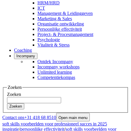
HRM/HRD
ICT
Management & Leidinggeven
Marketing & Sales
Organisatie ontwikkeling
Persoonlijke effectiviteit
Project- & Procesmanagement
Psychologie
Vitaliteit & Stress
Coaching
Incompany
Ontdek Incompany
Incompany workshops
Unlimited learning
Competentiekompas
Zoeken
Zoeken
Zoeken
Contact ons
+31 418 68 8510
Open main menu
soft skills voorbeelden voor professioneel succes in 2025
inspiratie
/
persoonlijke effectiviteit
/
soft skills voorbeelden voor