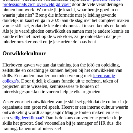
professionals zich overweldigd voelt
door de vele veranderingen
binnen hun werk. Waar zie jij je kracht, waar ben je goed in en
waarin juist niet? Breng die informatie met je leidinggevende
duidelijk in kaart en ga in 2025 aan de slag met het compleet maken
van je skill set, zodat de ideale mix ontstaat tussen kennis en kunde.
Als je je vaardigheden ontwikkelt en samen met je andere kennis en
kunde effectief inzet op de werkvloer, zal je ontdekken dat je je
minder onzeker voelt en je je carrière de baas bent.
Ontwikkelcultuur
Hierboven gaven we aan dat training (on the job) en opleiding,
zelfstudie en coaching je kunnen helpen bij het ontwikkelen van
skills. Een andere manier noemden we nog niet:
leren van je
collega’s
. Door tijdelijk elkaars functie uit te oefenen, taken of
projecten uit te wisselen, kennissessies te houden of
intervisiegesprekken te voeren help je elkaar groeien.
Zeker voor het ontwikkelen van je skill set geldt dat de cultuur in je
organisatie een grote rol speelt. Heerst er een interne cultuur waarin
ontwikkeling wordt aangejaagd? Mag je fouten maken en is er
een
veilig leerklimaat
? Dan is de kans om verder te groeien in je
skills het grootst. Snel voorstellen bij je manager of HR dus, die
training, banenruil of intervisie!