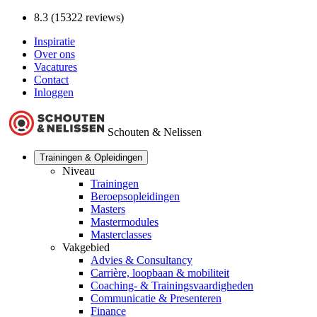
8.3 (15322 reviews)
Inspiratie
Over ons
Vacatures
Contact
Inloggen
Schouten & Nelissen
Trainingen & Opleidingen
Niveau
Trainingen
Beroepsopleidingen
Masters
Mastermodules
Masterclasses
Vakgebied
Advies & Consultancy
Carrière, loopbaan & mobiliteit
Coaching- & Trainingsvaardigheden
Communicatie & Presenteren
Finance