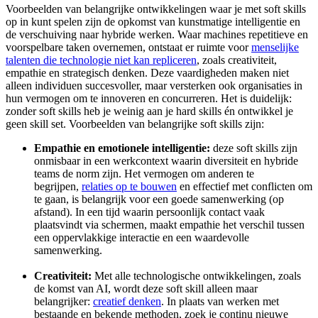
Voorbeelden van belangrijke ontwikkelingen waar je met soft skills
op in kunt spelen zijn de opkomst van kunstmatige intelligentie en
de verschuiving naar hybride werken. Waar machines repetitieve en
voorspelbare taken overnemen, ontstaat er ruimte voor
menselijke
talenten die technologie niet kan repliceren
, zoals creativiteit,
empathie en strategisch denken. Deze vaardigheden maken niet
alleen individuen succesvoller, maar versterken ook organisaties in
hun vermogen om te innoveren en concurreren. Het is duidelijk:
zonder soft skills heb je weinig aan je hard skills én ontwikkel je
geen skill set. Voorbeelden van belangrijke soft skills zijn:
Empathie en emotionele intelligentie:
deze soft skills zijn
onmisbaar in een werkcontext waarin diversiteit en hybride
teams de norm zijn. Het vermogen om anderen te
begrijpen,
relaties op te bouwen
en effectief met conflicten om
te gaan, is belangrijk voor een goede samenwerking (op
afstand). In een tijd waarin persoonlijk contact vaak
plaatsvindt via schermen, maakt empathie het verschil tussen
een oppervlakkige interactie en een waardevolle
samenwerking.
Creativiteit:
Met alle technologische ontwikkelingen, zoals
de komst van AI, wordt deze soft skill alleen maar
belangrijker:
creatief denken
. In plaats van werken met
bestaande en bekende methoden, zoek je continu nieuwe