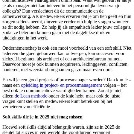
communicatieve vaardigheden onmisbaar. Want wat gebeurt er als je
je als manager niet kan inleven in het persoonlijke leven van je
collega’s? Dan verslechtert dit de communicatie en de
samenwerking. Als medewerkers ervaren dat je om hen geeft en hun
zorgen serieus neemt, durven ze eerder om hulp te vragen wanneer
ze dit nodig hebben. Zo help jij als empathisch leider jouw collega’s,
zodat ze beter om kunnen gaan met de dagelijkse druk en
uitdagingen in het werk.
Ondernemerschap is ook een mooi voorbeeld van een soft skill. Niet
iedereen die goed gebouwen kan ontwerpen, kan succesvol voor
zichzelf beginnen als architect of een architectenbureau runnen.
Daarvoor moet je ook kunnen acquireren, leidinggeven, conflicten
hanteren, met weerstand omgaan en ga zo maar even door.
En wil je een goed project- of procesmanager worden? Dan kun je –
naast een
opleiding in project- en procesmanagement
volgen – het
best ook je communicatieve vaardigheden trainen. Zodat je niet
alleen
de Lean methode
onder de knie hebt, maar ook de juiste
vragen kunt stellen en medewerkers kunt betrekken bij het
verbeteren van efficiëntie.
Soft skills die je in 2025 niet mag missen
Hoewel soft skills altijd al belangrijk waren, zijn ze in 2025 de
sleutel tot succes in een wereld die voortdurend verandert.