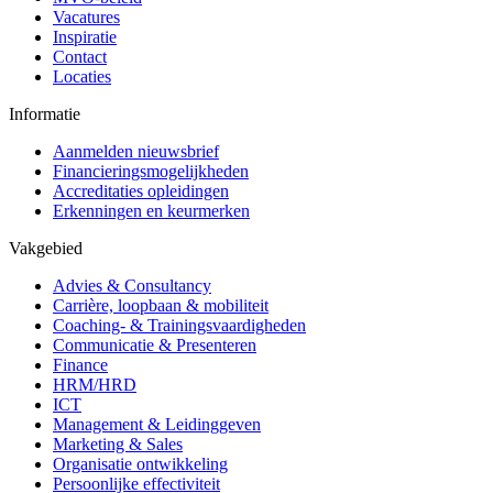
Vacatures
Inspiratie
Contact
Locaties
Informatie
Aanmelden nieuwsbrief
Financieringsmogelijkheden
Accreditaties opleidingen
Erkenningen en keurmerken
Vakgebied
Advies & Consultancy
Carrière, loopbaan & mobiliteit
Coaching- & Trainingsvaardigheden
Communicatie & Presenteren
Finance
HRM/HRD
ICT
Management & Leidinggeven
Marketing & Sales
Organisatie ontwikkeling
Persoonlijke effectiviteit