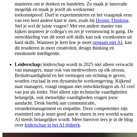
manieren om te denken en handelen. Zo maak je innovatie
mogelijk en maak je jezelf als werknemer
toekomstproof. Durf te experimenteren en het vraagstuk eens
van een heel andere kant te zien, zoals bij
Design Thinking
.
Stel je wel de juiste vragen? Met een andere manier van
kijken inspireer je collega’s en zet je vernieuwing in gang. De
ontwikkeling van dit soort soft skills kan ook voortkomen uit
hard skills. Wanneer je leert hoe je moet
omgaan met AI
, kan
dit resulteren in meer creativiteit, design thinking en
emotionele intelligentie.
Leiderschap:
leiderschap wordt in 2025 niet alleen verwacht
van managers, maar ook van medewerkers op elk niveau.
Besluitvaardigheid en het vermogen om richting te geven,
worden cruciaal in een dynamische werkomgeving. Kijkend
naar managers, vraagt omgaan met ontwikkelingen als AI veel
van jou als leider. Niet alleen zijn technische vaardigheden
belangrijk, ook menselijke vaardigheden vragen jouw
aandacht. Denk hierbij aan communicatie,
verandermanagement en empathie. Deze competenties zijn
essentieel om je team goed aan te sturen in een wereld waarin
AI steeds belangrijker wordt. Meer hierover lees je in de blog
over
leiderschap in het AI tijdperk
.