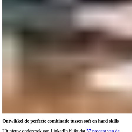
Ontwikkel de perfecte combinatie tussen soft en hard skills
Uit nieuw onderzoek van LinkedIn blijkt dat
57 procent van de