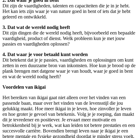
2. Dat waar je goed in bent
Dit zijn de vaardigheden, talenten en capaciteiten die je in je hebt.
Het kan iets zijn waar je van nature goed in bent of iets dat je hebt
geleerd en ontwikkeld.
3. Dat wat de wereld nodig heeft
Dit zijn dingen die de wereld nodig heeft, bijvoorbeeld een bepaalde
vaardigheid, product of dienst. Welk probleem kun je met jouw
passies en vaardigheden oplossen?
4. Dat waar je voor betaald kunt worden
Dit betekent dat je je passies, vaardigheden en oplossingen om kunt
zetten in een duurzame bron van inkomsten. Hoe kun je brood op de
plank brengen met datgene waar je van houdt, waar je goed in bent
en wat de wereld nodig heeft?
Voordelen van ikigai
Het bereiken van ikigai gaat niet alleen over het vinden van een
passende baan, maar over het vinden van de levensstijl die jou
gelukkig maakt. Hoe meer ikigai in je leven, hoe zinvoller je leven
en hoe groter je gevoel van betekenis. Volg je je roeping, dan maakt
dit je tevredener en positiever. Je ervaart meer motivatie en
betrokkenheid bij je werk, wat kan leiden tot betere prestaties en een
succesvolle carrière. Bovendien brengt leven naar je ikigai je een
betere mentale en fysieke gezondheid doordat je minder stress voelt,