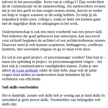
inleven in het persoonlijke leven van je collega’s? Dan verslechtert
dit de communicatie en de samenwerking. Als medewerkers ervaren
dat je om hen geeft en hun zorgen serieus neemt, durven ze eerder
om hulp te vragen wanneer ze dit nodig hebben. Zo help jij als
empathisch leider jouw collega’s, zodat ze beter om kunnen gaan
met de dagelijkse druk en uitdagingen in het werk.
Ondernemerschap is ook een mooi voorbeeld van een power skill.
Niet iedereen die goed gebouwen kan ontwerpen, kan succesvol
voor zichzelf beginnen als architect of een architectenbureau runnen.
Daarvoor moet je ook kunnen acquireren, leidinggeven, conflicten
hanteren, met weerstand omgaan en ga zo maar even door.
En wil je een goed project- of procesmanager worden? Dan kun je –
naast een opleiding in project- en procesmanagement volgen – het
best ook je communicatieve vaardigheden trainen. Zodat je niet
alleen
de Lean methode
onder de knie hebt, maar ook de juiste
vragen kunt stellen en medewerkers kunt betrekken bij het
verbeteren van efficiëntie.
Soft skills voorbeelden
Het is duidelijk: zonder soft skills heb je weinig aan je hard skills én
ontwikkel je geen power skills. Voorbeelden van belangrijke soft
skills zijn: