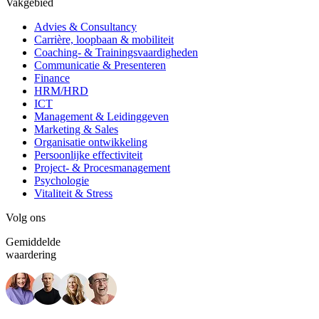
Vakgebied
Advies & Consultancy
Carrière, loopbaan & mobiliteit
Coaching- & Trainingsvaardigheden
Communicatie & Presenteren
Finance
HRM/HRD
ICT
Management & Leidinggeven
Marketing & Sales
Organisatie ontwikkeling
Persoonlijke effectiviteit
Project- & Procesmanagement
Psychologie
Vitaliteit & Stress
Volg ons
Gemiddelde
waardering