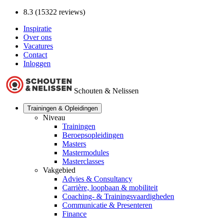
8.3 (15322 reviews)
Inspiratie
Over ons
Vacatures
Contact
Inloggen
Schouten & Nelissen
Trainingen & Opleidingen
Niveau
Trainingen
Beroepsopleidingen
Masters
Mastermodules
Masterclasses
Vakgebied
Advies & Consultancy
Carrière, loopbaan & mobiliteit
Coaching- & Trainingsvaardigheden
Communicatie & Presenteren
Finance