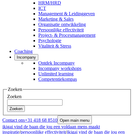
HRM/HRD
ICT
Management & Leidinggeven
Marketing & Sales
Organisatie ontwikkeling
Persoonlijke effectiviteit
Project- & Procesmanagement
Psychologie
Vitaliteit & Stress
Coaching
Incompany
Ontdek Incompany
Incompany workshops
Unlimited learning
Competentiekompas
Zoeken
Zoeken
Zoeken
Contact ons
+31 418 68 8510
Open main menu
ikigai vind de baan die jou een voldaan mens maakt
inspiratie
/
persoonlijke effectiviteit
/
ikigai vind de baan die jou een