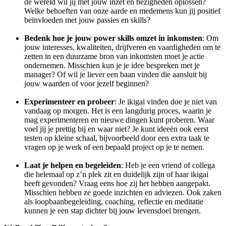
de wereld wil jij met jouw inzet en bezigheden oplossen?
Welke behoeften van onze aarde en medemens kun jij positief
beïnvloeden met jouw passies en skills?
Bedenk hoe je jouw power skills omzet in inkomsten
: Om
jouw interesses, kwaliteiten, drijfveren en vaardigheden om te
zetten in een duurzame bron van inkomsten moet je actie
ondernemen. Misschien kun je je idee bespreken met je
manager? Of wil je liever een baan vinden die aansluit bij
jouw waarden of voor jezelf beginnen?
Experimenteer en probeer
: Je ikigai vinden doe je niet van
vandaag op morgen. Het is een langdurig proces, waarin je
mag experimenteren en nieuwe dingen kunt proberen. Waar
voel jij je prettig bij en waar niet? Je kunt ideeën ook eerst
testen op kleine schaal, bijvoorbeeld door een extra taak te
vragen op je werk of een bepaald project op je te nemen.
Laat je helpen en begeleiden
: Heb je een vriend of collega
die helemaal op z’n plek zit en duidelijk zijn of haar ikigai
heeft gevonden? Vraag eens hoe zij het hebben aangepakt.
Misschien hebben ze goede inzichten en adviezen. Ook zaken
als loopbaanbegeleiding, coaching, reflectie en meditatie
kunnen je een stap dichter bij jouw levensdoel brengen.