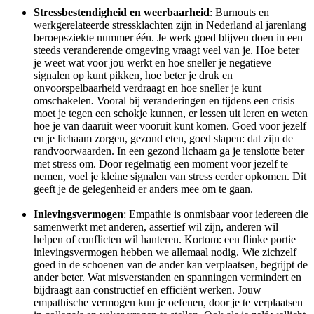
Stressbestendigheid en weerbaarheid
: Burnouts en
werkgerelateerde stressklachten zijn in Nederland al jarenlang
beroepsziekte nummer één. Je werk goed blijven doen in een
steeds veranderende omgeving vraagt veel van je. Hoe beter
je weet wat voor jou werkt en hoe sneller je negatieve
signalen op kunt pikken, hoe beter je druk en
onvoorspelbaarheid verdraagt en hoe sneller je kunt
omschakelen
.
Vooral bij veranderingen en tijdens een crisis
moet je tegen een schokje kunnen, er lessen uit leren en weten
hoe je van daaruit weer vooruit kunt komen. Goed voor jezelf
en je lichaam zorgen, gezond eten, goed slapen: dat zijn de
randvoorwaarden. In een gezond lichaam ga je tenslotte beter
met stress om. Door regelmatig een moment voor jezelf te
nemen, voel je kleine signalen van stress eerder opkomen. Dit
geeft je de gelegenheid er anders mee om te gaan.
Inlevingsvermogen
: Empathie is onmisbaar voor iedereen die
samenwerkt met anderen, assertief wil zijn, anderen wil
helpen of conflicten wil hanteren. Kortom: een flinke portie
inlevingsvermogen hebben we allemaal nodig. Wie zichzelf
goed in de schoenen van de ander kan verplaatsen, begrijpt de
ander beter. Wat misverstanden en spanningen vermindert en
bijdraagt aan constructief en efficiënt werken. Jouw
empathische vermogen kun je oefenen, door je te verplaatsen