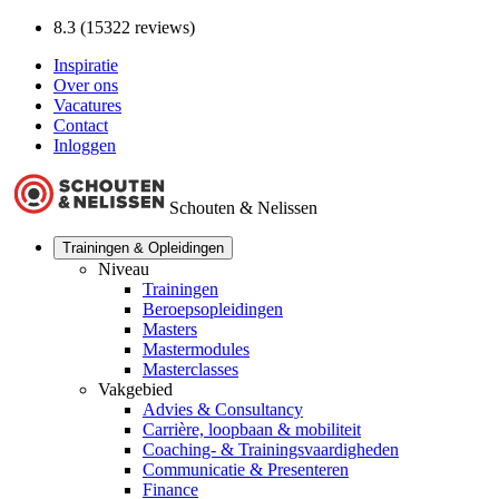
8.3 (15322 reviews)
Inspiratie
Over ons
Vacatures
Contact
Inloggen
Schouten & Nelissen
Trainingen & Opleidingen
Niveau
Trainingen
Beroepsopleidingen
Masters
Mastermodules
Masterclasses
Vakgebied
Advies & Consultancy
Carrière, loopbaan & mobiliteit
Coaching- & Trainingsvaardigheden
Communicatie & Presenteren
Finance