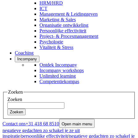
HRM/HRD
ICT
Management & Leidinggeven
Marketing & Sales
Organisatie ontwikkeling
Persoonlijke effectiviteit
Project- & Procesmanagement
Psychologie
Vitaliteit & Stress
Coaching
Incompany
Ontdek Incompany
Incompany workshops
Unlimited learning
Competentiekompas
Zoeken
Zoeken
Zoeken
Contact ons
+31 418 68 8510
Open main menu
negatieve gedachten zo schakel je ze uit
inspiratie
/
persoonlijke effectiviteit
/
negatieve gedachten zo schakel je