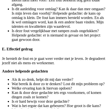
ineens niets meer voor? Eén fout betekent nog geen totale
afgang.
Is dit aanleiding voor ontslag? Kan ik daar dan mee omgaan?
Is mijn leven dan voorbij? Helpende gedachte: de kans op
ontslag is klein. De fout kan immers hersteld worden. En als
ik wel ontslagen word, kan ik een andere baan vinden. Mijn
talenten en kwaliteiten zijn waardevol.
Is deze fout vergelijkbaar met rampen zoals ongelukken?
Helpende gedachte: er is niemand in gevaar en het project
gaat gewoon door.
E. Effectief gedrag
Je herstelt de fout en je gaat weer verder met je leven. Je degradeert
jezelf niet als mens en werknemer.
Andere helpende gedachten
Als ik zo denk, helpt dit mij dan verder?
Wat bereik ik door zo te denken? Lost dit mijn probleem op?
Welke ervaring kan ik hiervan opdoen?
Kan ik door deze gedachte iets ergs voorkomen, of komen
dingen zoals ze komen?
Is er hard bewijs voor deze gedachte?
Wat is het ergste dat kan gebeuren? Hoe groot is die kans?