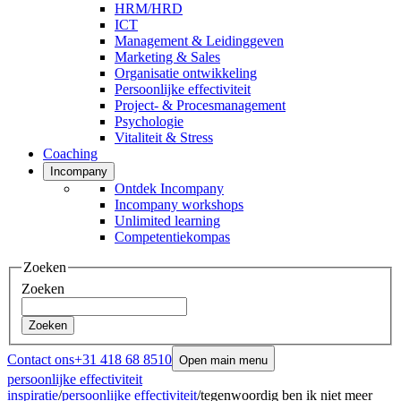
HRM/HRD
ICT
Management & Leidinggeven
Marketing & Sales
Organisatie ontwikkeling
Persoonlijke effectiviteit
Project- & Procesmanagement
Psychologie
Vitaliteit & Stress
Coaching
Incompany
Ontdek Incompany
Incompany workshops
Unlimited learning
Competentiekompas
Zoeken
Zoeken
Zoeken
Contact ons
+31 418 68 8510
Open main menu
persoonlijke effectiviteit
inspiratie
/
persoonlijke effectiviteit
/
tegenwoordig ben ik niet meer