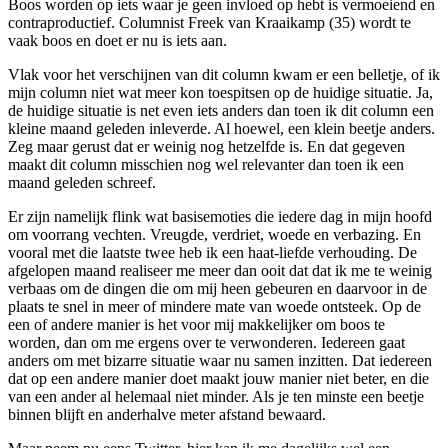
Boos worden op iets waar je geen invloed op hebt is vermoeiend en
contraproductief. Columnist Freek van Kraaikamp (35) wordt te
vaak boos en doet er nu is iets aan.
Vlak voor het verschijnen van dit column kwam er een belletje, of ik
mijn column niet wat meer kon toespitsen op de huidige situatie. Ja,
de huidige situatie is net even iets anders dan toen ik dit column een
kleine maand geleden inleverde. Al hoewel, een klein beetje anders.
Zeg maar gerust dat er weinig nog hetzelfde is. En dat gegeven
maakt dit column misschien nog wel relevanter dan toen ik een
maand geleden schreef.
Er zijn namelijk flink wat basisemoties die iedere dag in mijn hoofd
om voorrang vechten. Vreugde, verdriet, woede en verbazing. En
vooral met die laatste twee heb ik een haat-liefde verhouding. De
afgelopen maand realiseer me meer dan ooit dat dat ik me te weinig
verbaas om de dingen die om mij heen gebeuren en daarvoor in de
plaats te snel in meer of mindere mate van woede ontsteek. Op de
een of andere manier is het voor mij makkelijker om boos te
worden, dan om me ergens over te verwonderen. Iedereen gaat
anders om met bizarre situatie waar nu samen inzitten. Dat iedereen
dat op een andere manier doet maakt jouw manier niet beter, en die
van een ander al helemaal niet minder. Als je ten minste een beetje
binnen blijft en anderhalve meter afstand bewaard.