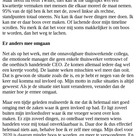
Maar neem nu eens Twitter, hier kan ik me dagelijks wel een
kwartiertje vermaken met mensen die elkaar moreel de maat nemen.
95% van de tijd ben ik het met de, zowel linkse als rechtse,
standpunten totaal oneens. Nu kan ik daar twee dingen mee doen. Ik
kan me er daar boos over maken. Of lachende door mijn timeline
scrollen. Nu merk ik dat het voor mij soms makkelijker is om boos
te worden, dan het weg te lachen.
Er anders mee omgaan
Net als op het werk, met die onnavolgbare thuiswerkende collega,
die emotionele manager die geen enkele thuiswerker vertrouwt of
die onethisch handelende CEO. Ze komen allemaal iedere dag wel
een keertje voorbij. De laatste weken misschien wel meer dan ooit.
Dat is gewoon de situatie zoals die is, en je hebt er negen van de tien
keer nul komma nul invloed op. Mijn motto in zulke situaties is altijd
geweest: Als je de situatie niet kunt veranderen, verander dan de
manier hoe je ermee omgaat.
Maar een tijdje geleden realiseerde ik me dat ik helemaal niet goed
omging met de zaken waar ik geen invloed op had. Er ligt zoveel
buiten mijn invloedssfeer waar ik me vroeger woest over kon
maken. Er zijn zoveel dingen, zo ontelbaar veel mensen wiens
handelen voor mij totaal onverklaarbaar is. Daar doe ik dus effectief
helemaal niets aan, behalve hoe ik er zelf mee omga. Mijn doel voor
2020 is daarom minder boos te worden, en meer te verwonderen. En