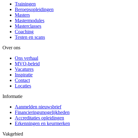
Trainingen
Beroepsopleidingen
Masters
Mastermodules
Masterclasses
Coaching
Testen en scans
Over ons
Ons verhaal
MVO-beleid
Vacatures
Inspiratie
Contact
Locaties
Informatie
Aanmelden nieuwsbrief
Financieringsmogelijkheden
Accreditaties opleidingen
Erkenningen en keurmerken
Vakgebied