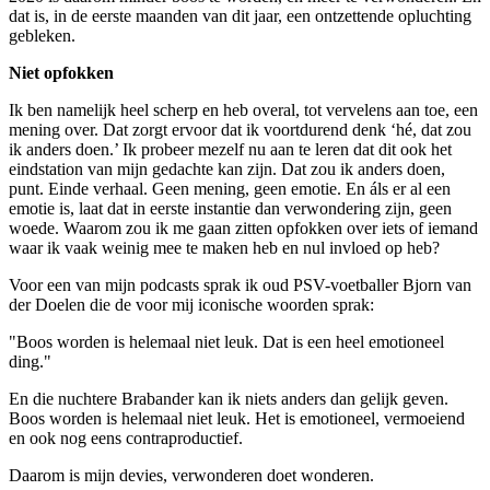
dat is, in de eerste maanden van dit jaar, een ontzettende opluchting
gebleken.
Niet opfokken
Ik ben namelijk heel scherp en heb overal, tot vervelens aan toe, een
mening over. Dat zorgt ervoor dat ik voortdurend denk ‘hé, dat zou
ik anders doen.’ Ik probeer mezelf nu aan te leren dat dit ook het
eindstation van mijn gedachte kan zijn. Dat zou ik anders doen,
punt. Einde verhaal. Geen mening, geen emotie. En áls er al een
emotie is, laat dat in eerste instantie dan verwondering zijn, geen
woede. Waarom zou ik me gaan zitten opfokken over iets of iemand
waar ik vaak weinig mee te maken heb en nul invloed op heb?
Voor een van mijn podcasts sprak ik oud PSV-voetballer Bjorn van
der Doelen die de voor mij iconische woorden sprak:
"Boos worden is helemaal niet leuk. Dat is een heel emotioneel
ding."
En die nuchtere Brabander kan ik niets anders dan gelijk geven.
Boos worden is helemaal niet leuk. Het is emotioneel, vermoeiend
en ook nog eens contraproductief.
Daarom is mijn devies, verwonderen doet wonderen.