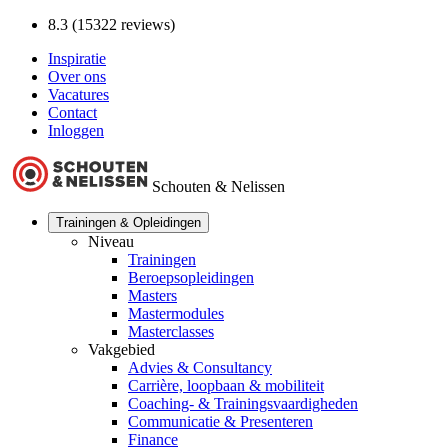
8.3 (15322 reviews)
Inspiratie
Over ons
Vacatures
Contact
Inloggen
Schouten & Nelissen
Trainingen & Opleidingen
Niveau
Trainingen
Beroepsopleidingen
Masters
Mastermodules
Masterclasses
Vakgebied
Advies & Consultancy
Carrière, loopbaan & mobiliteit
Coaching- & Trainingsvaardigheden
Communicatie & Presenteren
Finance