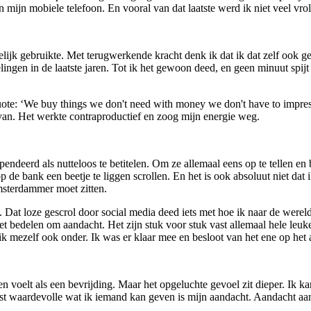
mijn mobiele telefoon. En vooral van dat laatste werd ik niet veel vroli
elijk gebruikte. Met terugwerkende kracht denk ik dat ik dat zelf ook g
gen in de laatste jaren. Tot ik het gewoon deed, en geen minuut spijt 
uote: ‘We buy things we don't need with money we don't have to impress
 van. Het werkte contraproductief en zoog mijn energie weg.
pendeerd als nutteloos te betitelen. Om ze allemaal eens op te tellen e
 de bank een beetje te liggen scrollen. En het is ook absoluut niet dat 
sterdammer moet zitten.
 Dat loze gescrol door social media deed iets met hoe ik naar de werel
 het bedelen om aandacht. Het zijn stuk voor stuk vast allemaal hele le
 ik mezelf ook onder. Ik was er klaar mee en besloot van het ene op het
 voelt als een bevrijding. Maar het opgeluchte gevoel zit dieper. Ik ka
meest waardevolle wat ik iemand kan geven is mijn aandacht. Aandacht a