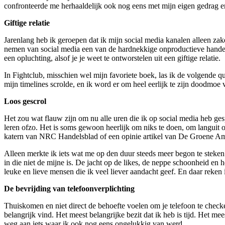
confronteerde me herhaaldelijk ook nog eens met mijn eigen gedrag en 
Giftige relatie
Jarenlang heb ik geroepen dat ik mijn social media kanalen alleen zak
nemen van social media een van de hardnekkige onproductieve handelin
een opluchting, alsof je je weet te ontworstelen uit een giftige relatie.
In Fightclub, misschien wel mijn favoriete boek, las ik de volgende q
mijn timelines scrolde, en ik word er om heel eerlijk te zijn doodmoe
Loos gescrol
Het zou wat flauw zijn om nu alle uren die ik op social media heb ges
leren ofzo. Het is soms gewoon heerlijk om niks te doen, om languit op
katern van NRC Handelsblad of een opinie artikel van De Groene Am
Alleen merkte ik iets wat me op den duur steeds meer begon te steken.
in die niet de mijne is. De jacht op de likes, de neppe schoonheid en
leuke en lieve mensen die ik veel liever aandacht geef. En daar reken
De bevrijding van telefoonverplichting
Thuiskomen en niet direct de behoefte voelen om je telefoon te checken
belangrijk vind. Het meest belangrijke bezit dat ik heb is tijd. Het 
weg aan iets waar ik ook nog eens ongelukkig van werd.