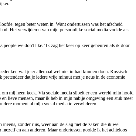
jker.
eloofde, tegen beter weten in. Want ondertussen was het afscheid
had. Het verwijderen van mijn persoonlijke social media voelde als
 people we don't like.’ Ik zag het keer op keer gebeuren als ik door
n bedenken wat je er allemaal wel niet in had kunnen doen. Russisch
ik pretendeer dat je iedere vrije minuut met je neus in de economie
d om mij heen keek. Via sociale media sijpelt er een wereld mijn hoofd
uke en lieve mensen, maar ik heb in mijn nabije omgeving een stuk meer
 andere moment al mijn social media te verwijderen.
n ineens, zonder ruis, weer aan de slag met de zaken die ik wel
an mezelf en aan anderen. Maar ondertussen gooide ik het achteloos