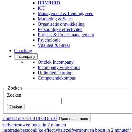
HRM/HRD
ICT
Management & Leidinggeven
Marketing & Sales
Organisatie ontwikkeling
Persoonlijke effectiviteit
Project- & Procesmanagement
Psychologie
Vitaliteit & Stress
Coaching
Incompany
Ontdek Incompany
Incompany workshops
Unlimited learning
Competentiekompas
Zoeken
Zoeken
Zoeken
Contact ons
+31 418 68 8510
Open main menu
zelfvertrouwen boost in 2 minuten
inspiratie
/
persoonlijke effectiviteit
/
zelfvertrouwen boost in 2 minuten
/