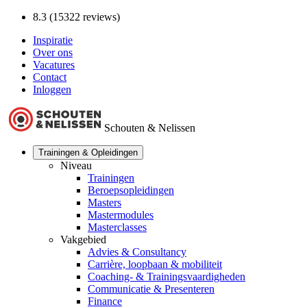
8.3 (15322 reviews)
Inspiratie
Over ons
Vacatures
Contact
Inloggen
Schouten & Nelissen
Trainingen & Opleidingen
Niveau
Trainingen
Beroepsopleidingen
Masters
Mastermodules
Masterclasses
Vakgebied
Advies & Consultancy
Carrière, loopbaan & mobiliteit
Coaching- & Trainingsvaardigheden
Communicatie & Presenteren
Finance