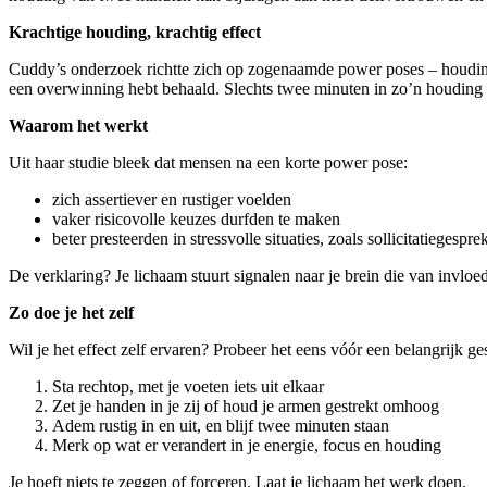
Krachtige houding, krachtig effect
Cuddy’s onderzoek richtte zich op zogenaamde power poses – houdingen 
een overwinning hebt behaald. Slechts twee minuten in zo’n houding sta
Waarom het werkt
Uit haar studie bleek dat mensen na een korte power pose:
zich assertiever en rustiger voelden
vaker risicovolle keuzes durfden te maken
beter presteerden in stressvolle situaties, zoals sollicitatiegespr
De verklaring? Je lichaam stuurt signalen naar je brein die van invloe
Zo doe je het zelf
Wil je het effect zelf ervaren? Probeer het eens vóór een belangrijk ges
Sta rechtop, met je voeten iets uit elkaar
Zet je handen in je zij of houd je armen gestrekt omhoog
Adem rustig in en uit, en blijf twee minuten staan
Merk op wat er verandert in je energie, focus en houding
Je hoeft niets te zeggen of forceren. Laat je lichaam het werk doen.