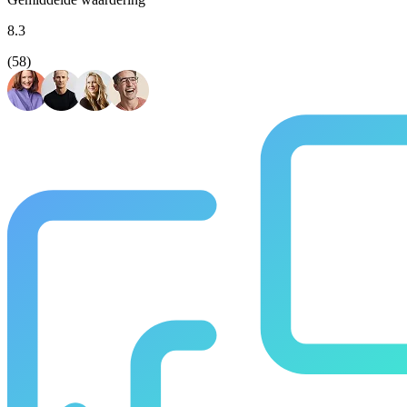
8.3
(58)