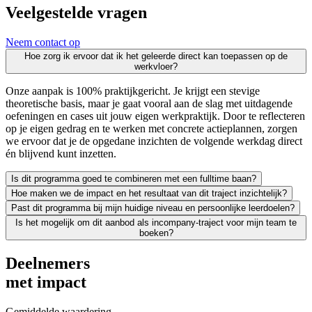
Veelgestelde vragen
Neem contact op
Hoe zorg ik ervoor dat ik het geleerde direct kan toepassen op de
werkvloer?
Onze aanpak is 100% praktijkgericht. Je krijgt een stevige
theoretische basis, maar je gaat vooral aan de slag met uitdagende
oefeningen en cases uit jouw eigen werkpraktijk. Door te reflecteren
op je eigen gedrag en te werken met concrete actieplannen, zorgen
we ervoor dat je de opgedane inzichten de volgende werkdag direct
én blijvend kunt inzetten.
Is dit programma goed te combineren met een fulltime baan?
Hoe maken we de impact en het resultaat van dit traject inzichtelijk?
Zeker. We leiden uitsluitend werkende professionals op en weten als g
Past dit programma bij mijn huidige niveau en persoonlijke leerdoelen?
Leren moet leiden tot merkbaar resultaat; voor jezelf én voor je org
Is het mogelijk om dit aanbod als incompany-traject voor mijn team te
We vinden het essentieel dat je een traject kiest dat écht bij je past
boeken?
Absoluut. Vrijwel al onze trainingen en opleidingen kunnen we incomp
Deelnemers
met impact
Gemiddelde waardering