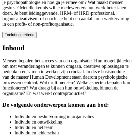
je psychopathologie en hoe ga je ermee om? Wat maakt mensen
gestrest? Met die kennis wil je medewerkers hun werk beter laten
doen. Je bent leidinggevende, HRM- of HRD-professional,
organisatieadviseur of coach. Je hebt een aantal jaren werkervaring
in een profit- of non-profitorganisatie.
Toelatingscriteria
Toelatingscriteria
Inhoud
Voor deze mastermodule heb je een hbo-achtergrond nodig, aangevuld
Mensen bepalen het succes van een organisatie. Hun mogelijkheden
om met veranderingen te kunnen omgaan, creatieve oplossingen te
Mocht je ervoor kiezen om de gehele
master
te gaan volgen, dan volgt
bedenken en samen te werken zijn cruciaal. In deze basismodule
van de master Human Development staan daarom psychologische
processen centraal. Wat drijft mensen? Welke aspecten bepalen hun
functioneren? Wat draagt bij aan hun ontwikkeling binnen de
organisatie? En wat werkt contraproductief?
De volgende onderwerpen komen aan bod:
Individu en besluitvorming in organisaties
Individu en ontwikkeling
Individu en het team
Individu en leiderschap