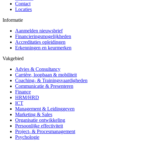
Contact
Locaties
Informatie
Aanmelden nieuwsbrief
Financieringsmogelijkheden
Accreditaties opleidingen
Erkenningen en keurmerken
Vakgebied
Advies & Consultancy
Carrière, loopbaan & mobiliteit
Coaching- & Trainingsvaardigheden
Communicatie & Presenteren
Finance
HRM/HRD
ICT
Management & Leidinggeven
Marketing & Sales
Organisatie ontwikkeling
Persoonlijke effectiviteit
Project- & Procesmanagement
Psychologie