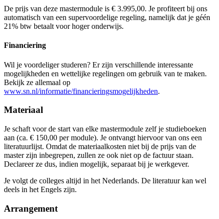
Kies deze startdatum
Bekijk prijsopbouw
De prijs van deze mastermodule is € 3.995,00. Je profiteert bij ons
Lesdagen
Kies deze startdatum
vri
11-09-2026
9:30 - 17:30
automatisch van een supervoordelige regeling, namelijk dat je géén
Lesdagen
vri
25-09-2026
9:30 - 17:30
vri
08-01-2027
9:30 - 17:30
21% btw betaalt voor hoger onderwijs.
Lesdagen
vri
09-10-2026
9:30 - 17:30
vri
22-01-2027
9:30 - 17:30
woe
07-04-2027
9:30 - 17:30
vri
30-10-2026
9:30 - 17:30
vri
29-01-2027
9:30 - 17:30
woe
21-04-2027
9:30 - 17:30
Financiering
vri
17-09-2027
9:30 - 17:30
vri
13-11-2026
9:30 - 17:30
vri
12-02-2027
9:30 - 17:30
woe
12-05-2027
9:30 - 17:30
vri
01-10-2027
9:30 - 17:30
vri
27-11-2026
9:30 - 17:30
vri
05-03-2027
9:30 - 17:30
woe
26-05-2027
9:30 - 17:30
vri
15-10-2027
9:30 - 17:30
Wil je voordeliger studeren? Er zijn verschillende interessante
vri
11-12-2026
9:30 - 17:30
vri
19-03-2027
9:30 - 17:30
woe
09-06-2027
9:30 - 17:30
vri
05-11-2027
9:30 - 17:30
mogelijkheden en wettelijke regelingen om gebruik van te maken.
vri
02-04-2027
9:30 - 17:30
woe
23-06-2027
9:30 - 17:30
vri
19-11-2027
9:30 - 17:30
Bekijk ze allemaal op
woe
07-07-2027
9:30 - 17:30
vri
03-12-2027
9:30 - 17:30
www.sn.nl/informatie/financieringsmogelijkheden
.
vri
17-12-2027
9:30 - 17:30
Materiaal
Je schaft voor de start van elke mastermodule zelf je studieboeken
aan (ca. € 150,00 per module). Je ontvangt hiervoor van ons een
literatuurlijst. Omdat de materiaalkosten niet bij de prijs van de
master zijn inbegrepen, zullen ze ook niet op de factuur staan.
Declareer ze dus, indien mogelijk, separaat bij je werkgever.
Je volgt de colleges altijd in het Nederlands. De literatuur kan wel
deels in het Engels zijn.
Arrangement