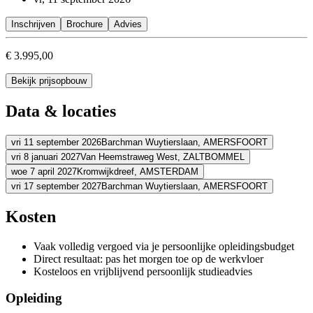
Inschrijven
Brochure
Advies
€ 3.995,00
Bekijk prijsopbouw
Data & locaties
vri 11 september 2026
Barchman Wuytierslaan,
AMERSFOORT
vri 8 januari 2027
Van Heemstraweg West,
ZALTBOMMEL
Adres
woe 7 april 2027
Kromwijkdreef,
AMSTERDAM
Adres
vri 17 september 2027
Barchman Wuytierslaan,
AMERSFOORT
Eenhoorn Meeting Center Amersfoort
Barchman Wuytierslaan
3818 
Adres
Bekijk route
Schouten & Nelissen
Van Heemstraweg West
5301 PA ZALTBOMM
Adres
Kosten
Bekijk route
Planetarium Meeting Center Amsterdam
Kromwijkdreef
1108 JA A
Prijs
Bekijk route
Eenhoorn Meeting Center Amersfoort
Barchman Wuytierslaan
3818 
Prijs
Vaak volledig vergoed via je persoonlijke opleidingsbudget
Bekijk route
€ 3.995,00
Prijs
Direct resultaat: pas het morgen toe op de werkvloer
€ 3.995,00
Prijs
Kosteloos en vrijblijvend persoonlijk studieadvies
Bekijk prijsopbouw
€ 3.995,00
Kies deze startdatum
Bekijk prijsopbouw
€ 3.995,00
Opleiding
Kies deze startdatum
Bekijk prijsopbouw
Lesdagen