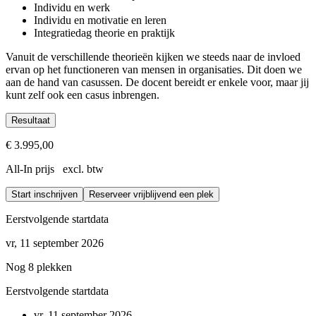
Individu en werk
Individu en motivatie en leren
Integratiedag theorie en praktijk
Vanuit de verschillende theorieën kijken we steeds naar de invloed
ervan op het functioneren van mensen in organisaties. Dit doen we
aan de hand van casussen. De docent bereidt er enkele voor, maar jij
kunt zelf ook een casus inbrengen.
Resultaat
Je kent toonaangevende theorieën over psychologie in organisat
€ 3.995,00
Je weet wat van invloed kan zijn op het menselijk functioneren
All-In prijs excl. btw
Je kunt het functioneren van de mensen in jouw organisatie ver
Start inschrijven
Reserveer vrijblijvend een plek
Eerstvolgende startdata
vr, 11 september 2026
Nog 8 plekken
Eerstvolgende startdata
vr, 11 september 2026