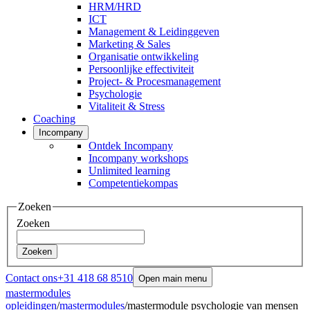
HRM/HRD
ICT
Management & Leidinggeven
Marketing & Sales
Organisatie ontwikkeling
Persoonlijke effectiviteit
Project- & Procesmanagement
Psychologie
Vitaliteit & Stress
Coaching
Incompany
Ontdek Incompany
Incompany workshops
Unlimited learning
Competentiekompas
Zoeken
Zoeken
Zoeken
Contact ons
+31 418 68 8510
Open main menu
mastermodules
opleidingen
/
mastermodules
/
mastermodule psychologie van mensen