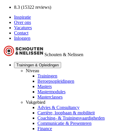
8.3 (15322 reviews)
Inspiratie
Over ons
Vacatures
Contact
Inloggen
Schouten & Nelissen
Trainingen & Opleidingen
Niveau
Trainingen
Beroepsopleidingen
Masters
Mastermodules
Masterclasses
Vakgebied
Advies & Consultancy
Carrière, loopbaan & mobiliteit
Coaching- & Trainingsvaardigheden
Communicatie & Presenteren
Finance