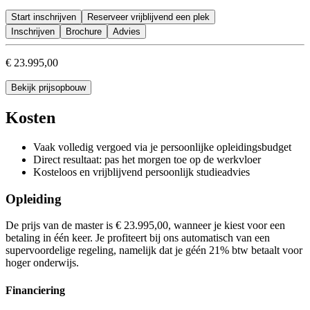
Je bent in staat om te diagnosticeren vanuit verschillende persp
Start inschrijven
Je hebt je professionele vaardigheden verder ontwikkeld
Reserveer vrijblijvend een plek
Je bent een echte professional binnen het vakgebied Organisat
Inschrijven
Brochure
Advies
Je kent de meest recente inzichten uit de psychologie, organi
€ 23.995,00
Bekijk prijsopbouw
Kosten
Vaak volledig vergoed via je persoonlijke opleidingsbudget
Direct resultaat: pas het morgen toe op de werkvloer
Kosteloos en vrijblijvend persoonlijk studieadvies
Opleiding
De prijs van de master is € 23.995,00, wanneer je kiest voor een
betaling in één keer. Je profiteert bij ons automatisch van een
supervoordelige regeling, namelijk dat je géén 21% btw betaalt voor
hoger onderwijs.
Financiering