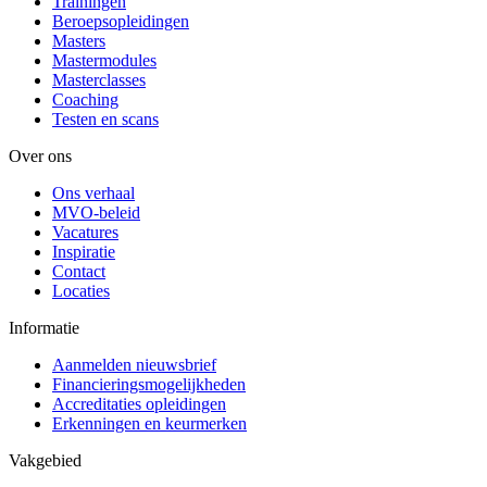
Trainingen
Beroepsopleidingen
Masters
Mastermodules
Masterclasses
Coaching
Testen en scans
Over ons
Ons verhaal
MVO-beleid
Vacatures
Inspiratie
Contact
Locaties
Informatie
Aanmelden nieuwsbrief
Financieringsmogelijkheden
Accreditaties opleidingen
Erkenningen en keurmerken
Vakgebied