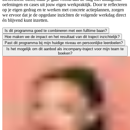
oefeningen en cases uit jouw eigen werkpraktijk. Door te reflecteren
op je eigen gedrag en te werken met concrete actieplannen, zorgen
we ervoor dat je de opgedane inzichten de volgende werkdag direct
én blijvend kunt inzetten.
Is dit programma goed te combineren met een fulltime baan?
Hoe maken we de impact en het resultaat van dit traject inzichtelijk?
Zeker. We leiden uitsluitend werkende professionals op en weten als g
Past dit programma bij mijn huidige niveau en persoonlijke leerdoelen?
Leren moet leiden tot merkbaar resultaat; voor jezelf én voor je org
Is het mogelijk om dit aanbod als incompany-traject voor mijn team te
We vinden het essentieel dat je een traject kiest dat écht bij je past
boeken?
Absoluut. Vrijwel al onze trainingen en opleidingen kunnen we incomp