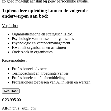
zo goed mogelijk aansluit bij jouw persoonlijke situatie.
Tijdens deze opleiding komen de volgende
onderwerpen aan bod:
Verplicht :
Organisatietheorie en strategisch HRM
Psychologie van mensen in organisaties
Psychologie en verandermanagement
Kwaliteit organiseren en aansturen
Onderzoek in organisaties
Keuzemodules :
Professioneel adviseren
Teamcoaching en groepsinterventies
Professionele conflictbemiddeling
Professioneel toepassen van AI in leren en werken
Resultaat
Je draagt de NVAO-geaccrediteerde titel Master of Arts
€ 23.995,00
Je kunt organisatieveranderingen en -inrichtingen wetenschap
All-In prijs excl. btw
Je hebt de wetenschappelijke kennis om organisatie inrichtingen