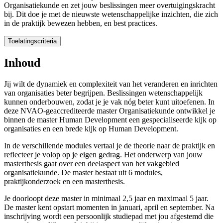
Organisatiekunde en zet jouw beslissingen meer overtuigingskracht
bij. Dit doe je met de nieuwste wetenschappelijke inzichten, die zich
in de praktijk bewezen hebben, en best practices.
Toelatingscriteria
Toelatingscriteria
Inhoud
Je bent in het bezit van een Bachelor- of mastergetuigschrift in het h
Jij wilt de dynamiek en complexiteit van het veranderen en inrichten
van organisaties beter begrijpen. Beslissingen wetenschappelijk
Na aanmelding word je uitgenodigd voor een doelstellend gesprek met j
kunnen onderbouwen, zodat je je vak nóg beter kunt uitoefenen. In
deze NVAO-geaccrediteerde master Organisatiekunde ontwikkel je
binnen de master Human Development een gespecialiseerde kijk op
organisaties en een brede kijk op Human Development.
In de verschillende modules vertaal je de theorie naar de praktijk en
reflecteer je volop op je eigen gedrag. Het onderwerp van jouw
masterthesis gaat over een deelaspect van het vakgebied
organisatiekunde. De master bestaat uit 6 modules,
praktijkonderzoek en een masterthesis.
Je doorloopt deze master in minimaal 2,5 jaar en maximaal 5 jaar.
De master kent opstart momenten in januari, april en september. Na
inschrijving wordt een persoonlijk studiepad met jou afgestemd die