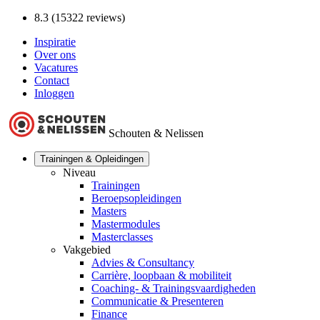
8.3 (15322 reviews)
Inspiratie
Over ons
Vacatures
Contact
Inloggen
Schouten & Nelissen
Trainingen & Opleidingen
Niveau
Trainingen
Beroepsopleidingen
Masters
Mastermodules
Masterclasses
Vakgebied
Advies & Consultancy
Carrière, loopbaan & mobiliteit
Coaching- & Trainingsvaardigheden
Communicatie & Presenteren
Finance