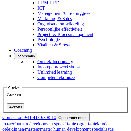
HRM/HRD
ICT
Management & Leidinggeven
Marketing & Sales
Organisatie ontwikkeling
Persoonlijke effectiviteit
Project- & Procesmanagement
Psychologie
Vitaliteit & Stress
Coaching
Incompany
Ontdek Incompany
Incompany workshops
Unlimited learning
Competentiekompas
Zoeken
Zoeken
Zoeken
Contact ons
+31 418 68 8510
Open main menu
master human development specialisatie organisatiekunde
opleidingen
/
masters
/
master human development specialisatie