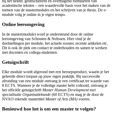
bij het helder, gestructureerd en overtuigend formuleren van
academische teksten – een waardevolle basis voor het maken van de
toetsen van de mastermodules en het schrijven van je thesis. De e-
module volg je online in je eigen tempo.
Online leeromgeving
In de master(module) word je ondersteund door de online
leeromgeving van Schouten & Nelissen. Hier vind je de
doelstellingen per module, het actuele rooster, recente artikelen etc.
Dit is ook de plek om contact te onderhouden en samen te werken
met docenten en collega-studenten.
Getuigschrift
Elke module wordt afgerond met een beroepsproduct, waarin je het
geleerde direct toepast op jouw eigen praktijk. Bij succesvolle
afronding van een module ontvang je een certificaat ter waarde van
8 ECTS. Wanneer je de volledige master hebt voltooid, ontvang je
het officiële getuigschrift
Master Human Development met
specialisatie Organisatiekunde
(60 ECTS) en mag je de door de
NVAO erkende mastertitel
Master of Arts (MA)
voeren.
Benieuwd hoe het is om een master te volgen?