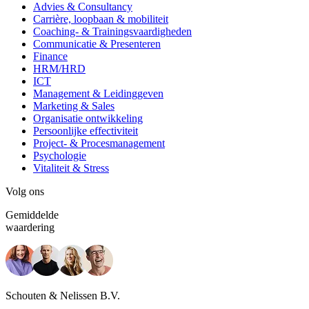
Advies & Consultancy
Carrière, loopbaan & mobiliteit
Coaching- & Trainingsvaardigheden
Communicatie & Presenteren
Finance
HRM/HRD
ICT
Management & Leidinggeven
Marketing & Sales
Organisatie ontwikkeling
Persoonlijke effectiviteit
Project- & Procesmanagement
Psychologie
Vitaliteit & Stress
Volg ons
Gemiddelde
waardering
Schouten & Nelissen B.V.