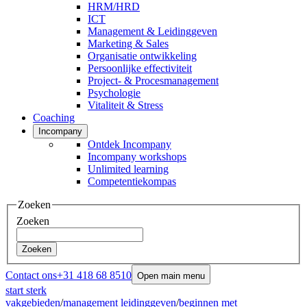
HRM/HRD
ICT
Management & Leidinggeven
Marketing & Sales
Organisatie ontwikkeling
Persoonlijke effectiviteit
Project- & Procesmanagement
Psychologie
Vitaliteit & Stress
Coaching
Incompany
Ontdek Incompany
Incompany workshops
Unlimited learning
Competentiekompas
Zoeken
Zoeken
Zoeken
Contact ons
+31 418 68 8510
Open main menu
start sterk
vakgebieden
/
management leidinggeven
/
beginnen met