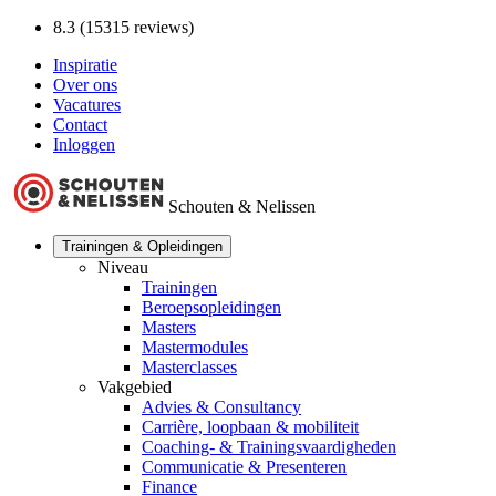
8.3 (15315 reviews)
Inspiratie
Over ons
Vacatures
Contact
Inloggen
Schouten & Nelissen
Trainingen & Opleidingen
Niveau
Trainingen
Beroepsopleidingen
Masters
Mastermodules
Masterclasses
Vakgebied
Advies & Consultancy
Carrière, loopbaan & mobiliteit
Coaching- & Trainingsvaardigheden
Communicatie & Presenteren
Finance