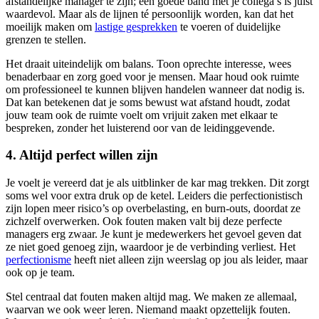
afstandelijke manager te zijn; een goede band met je collega’s is juist
waardevol. Maar als de lijnen té persoonlijk worden, kan dat het
moeilijk maken om
lastige gesprekken
te voeren of duidelijke
grenzen te stellen.
Het draait uiteindelijk om balans. Toon oprechte interesse, wees
benaderbaar en zorg goed voor je mensen. Maar houd ook ruimte
om professioneel te kunnen blijven handelen wanneer dat nodig is.
Dat kan betekenen dat je soms bewust wat afstand houdt, zodat
jouw team ook de ruimte voelt om vrijuit zaken met elkaar te
bespreken, zonder het luisterend oor van de leidinggevende.
4. Altijd perfect willen zijn
Je voelt je vereerd dat je als uitblinker de kar mag trekken. Dit zorgt
soms wel voor extra druk op de ketel. Leiders die perfectionistisch
zijn lopen meer risico’s op overbelasting, en burn-outs, doordat ze
zichzelf overwerken. Ook fouten maken valt bij deze perfecte
managers erg zwaar. Je kunt je medewerkers het gevoel geven dat
ze niet goed genoeg zijn, waardoor je de verbinding verliest. Het
perfectionisme
heeft niet alleen zijn weerslag op jou als leider, maar
ook op je team.
Stel centraal dat fouten maken altijd mag. We maken ze allemaal,
waarvan we ook weer leren. Niemand maakt opzettelijk fouten.