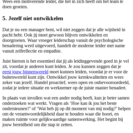
Wees een motiverende leider, die het in zich heeft om het team te
doen groeien.
5. Jezelf niet ontwikkelen
Dat je nu een manager bent, wil niet zeggen dat je alle wijsheid in
pacht hebt. Ook jij moet gewoon blijven ontwikkelen en
doorgroeien. Waar vroeger leiderschap vanuit de psychologische
benadering werd uitgevoerd, handelt de moderne leider met name
vanuit zelfreflectie en empathie.
Juist hierom is het essentieel dat jij als leidinggevende goed in je vel
zit, voordat je anderen kunt leiden. Je zou kunnen zeggen dat je
eerst jouw binnenwereld
moet kunnen leiden, voordat je er voor de
buitenwereld kunt zijn. Ontwikkel jouw kernkwaliteiten en wees
zeker van jezelf. Handel proactief, wees open en onbevooroordeeld,
zodat je iedere situatie en werknemer op de juiste manier benadert.
In plaats van invullen wat een ander nodig heeft, kun je beter samen
onderzoeken wat werkt. Vragen als ‘Hoe kan ik jou het beste
ondersteunen?’ of ‘Wat heb jij op dit moment van mij nodig?’ helpen
om de verantwoordelijkheid daar te houden waar die hoort, en
maken ruimte voor gelijkwaardige samenwerking. Het begint bij
jouw bereidheid om die stap te zetten.