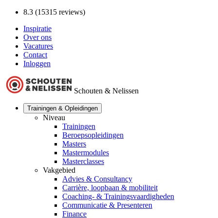
8.3 (15315 reviews)
Inspiratie
Over ons
Vacatures
Contact
Inloggen
Schouten & Nelissen
Trainingen & Opleidingen
Niveau
Trainingen
Beroepsopleidingen
Masters
Mastermodules
Masterclasses
Vakgebied
Advies & Consultancy
Carrière, loopbaan & mobiliteit
Coaching- & Trainingsvaardigheden
Communicatie & Presenteren
Finance