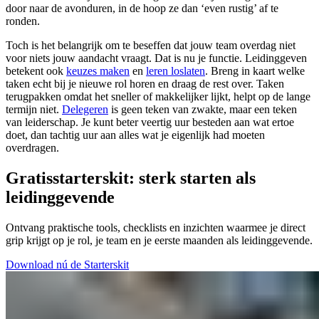
door naar de avonduren, in de hoop ze dan ‘even rustig’ af te
ronden.
Toch is het belangrijk om te beseffen dat jouw team overdag niet
voor niets jouw aandacht vraagt. Dat is nu je functie. Leidinggeven
betekent ook
keuzes maken
en
leren loslaten
. Breng in kaart welke
taken echt bij je nieuwe rol horen en draag de rest over. Taken
terugpakken omdat het sneller of makkelijker lijkt, helpt op de lange
termijn niet.
Delegeren
is geen teken van zwakte, maar een teken
van leiderschap. Je kunt beter veertig uur besteden aan wat ertoe
doet, dan tachtig uur aan alles wat je eigenlijk had moeten
overdragen.
Gratis
starterskit: sterk starten als
leidinggevende
Ontvang praktische tools, checklists en inzichten waarmee je direct
grip krijgt op je rol, je team en je eerste maanden als leidinggevende.
Download nú de Starterskit