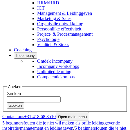
HRM/HRD
ICT
Management & Leidinggeven
Marketing & Sales
Organisatie ontwikkeling
Persoonlijke effectiviteit
Project- & Procesmanagement
Psychologie
Vitaliteit & Stress
Coaching
Incompany
Ontdek Incompany
Incompany workshops
Unlimited learning
Competentiekompas
Zoeken
Zoeken
Zoeken
Contact ons
+31 418 68 8510
Open main menu
5 beginnersfouten die je niet wil maken als prille leidinggevende
inspiratie
/
management en leidinggeven
/
5 beginnersfouten die je niet