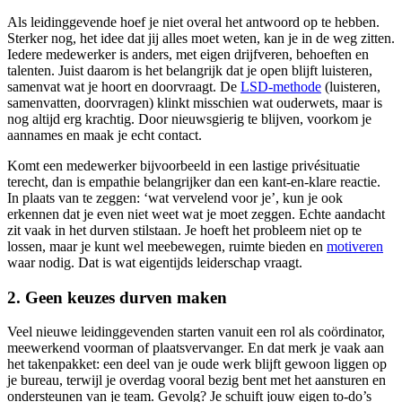
Als leidinggevende hoef je niet overal het antwoord op te hebben.
Sterker nog, het idee dat jij alles moet weten, kan je in de weg zitten.
Iedere medewerker is anders, met eigen drijfveren, behoeften en
talenten. Juist daarom is het belangrijk dat je open blijft luisteren,
samenvat wat je hoort en doorvraagt. De
LSD-methode
(luisteren,
samenvatten, doorvragen) klinkt misschien wat ouderwets, maar is
nog altijd erg krachtig. Door nieuwsgierig te blijven, voorkom je
aannames en maak je echt contact.
Komt een medewerker bijvoorbeeld in een lastige privésituatie
terecht, dan is empathie belangrijker dan een kant-en-klare reactie.
In plaats van te zeggen: ‘wat vervelend voor je’, kun je ook
erkennen dat je even niet weet wat je moet zeggen. Echte aandacht
zit vaak in het durven stilstaan. Je hoeft het probleem niet op te
lossen, maar je kunt wel meebewegen, ruimte bieden en
motiveren
waar nodig. Dat is wat eigentijds leiderschap vraagt.
2. Geen keuzes durven maken
Veel nieuwe leidinggevenden starten vanuit een rol als coördinator,
meewerkend voorman of plaatsvervanger. En dat merk je vaak aan
het takenpakket: een deel van je oude werk blijft gewoon liggen op
je bureau, terwijl je overdag vooral bezig bent met het aansturen en
ondersteunen van je team. Gevolg? Je schuift jouw eigen to-do’s