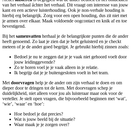
van het verhaal áchter het verhaal. Dit vraagt om interesse van jouw
kant en een actieve luisterhouding. Ook je non-verbale houding is
hierbij erg belangrijk. Zorg voor een open houding, dus zit niet met
je armen over elkaar. Maak voldoende oogcontact en knik af en toe
bevestigend.
Bij het
samenvatten
herhaal je de belangrijkste punten die de ander
heeft genoemd. Zo laat je zien dat je hebt geluisterd en je checkt
meteen of je de ander goed begrijpt. Je gebruikt hierbij zinnen zoals:
Bedoel je nu te zeggen dat je je vaak niet gehoord voelt door
jouw leidinggevende?
Zo te horen voel je je vaak alleen in je relatie.
Ik begrijp dat je je buitengesloten voelt in het team.
Met
doorvragen
help je de ander om zijn verhaal te doen en om
dieper door te dringen tot de kern. Met doorvragen schep je
duidelijkheid, niet alleen voor jou als luisteraar maar ook voor de
verteller. Je stelt open vragen, die bijvoorbeeld beginnen met ‘wat’,
‘wie’, ‘waar’ en ‘hoe’:
Hoe bedoel je dat precies?
Wat is jouw beeld bij de situatie?
Waar maak je je zorgen over?