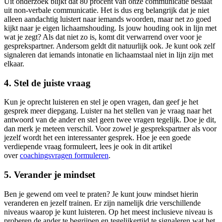
Uit onderzoek blijkt dat 80 procent van onze communicatie bestaat
uit non-verbale communicatie. Het is dus erg belangrijk dat je niet
alleen aandachtig luistert naar iemands woorden, maar net zo goed
kijkt naar je eigen lichaamshouding. Is jouw houding ook in lijn met
wat je zegt? Als dat niet zo is, komt dit verwarrend over voor je
gesprekspartner. Andersom geldt dit natuurlijk ook. Je kunt ook zelf
signaleren dat iemands intonatie en lichaamstaal niet in lijn zijn met
elkaar.
4. Stel de juiste vraag
Kun je oprecht luisteren en stel je open vragen, dan geef je het
gesprek meer diepgang. Luister na het stellen van je vraag naar het
antwoord van de ander en stel geen twee vragen tegelijk. Doe je dit,
dan merk je meteen verschil. Voor zowel je gesprekspartner als voor
jezelf wordt het een interessanter gesprek. Hoe je een goede
verdiepende vraag formuleert, lees je ook in dit artikel
over
coachingsvragen formuleren
.
5. Verander je mindset
Ben je gewend om veel te praten? Je kunt jouw mindset hierin
veranderen en jezelf trainen. Er zijn namelijk drie verschillende
niveaus waarop je kunt luisteren. Op het meest inclusieve niveau is
proberen de ander te begrijpen en tegelijkertijd te signaleren wat het