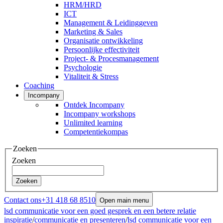
HRM/HRD
ICT
Management & Leidinggeven
Marketing & Sales
Organisatie ontwikkeling
Persoonlijke effectiviteit
Project- & Procesmanagement
Psychologie
Vitaliteit & Stress
Coaching
Incompany
Ontdek Incompany
Incompany workshops
Unlimited learning
Competentiekompas
Zoeken
Zoeken
Zoeken
Contact ons
+31 418 68 8510
Open main menu
lsd communicatie voor een goed gesprek en een betere relatie
inspiratie
/
communicatie en presenteren
/
lsd communicatie voor een