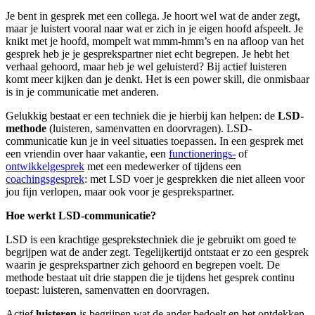
Je bent in gesprek met een collega. Je hoort wel wat de ander zegt,
maar je luistert vooral naar wat er zich in je eigen hoofd afspeelt. Je
knikt met je hoofd, mompelt wat mmm-hmm’s en na afloop van het
gesprek heb je je gesprekspartner niet echt begrepen. Je hebt het
verhaal gehoord, maar heb je wel geluisterd? Bij actief luisteren
komt meer kijken dan je denkt. Het is een power skill, die onmisbaar
is in je communicatie met anderen.
Gelukkig bestaat er een techniek die je hierbij kan helpen: de
LSD-
methode
(luisteren, samenvatten en doorvragen). LSD-
communicatie kun je in veel situaties toepassen. In een gesprek met
een vriendin over haar vakantie, een
functionerings-
of
ontwikkelgesprek
met een medewerker of tijdens een
coachingsgesprek
: met LSD voer je gesprekken die niet alleen voor
jou fijn verlopen, maar ook voor je gesprekspartner.
Hoe werkt LSD-communicatie?
LSD is een krachtige gesprekstechniek die je gebruikt om goed te
begrijpen wat de ander zegt. Tegelijkertijd ontstaat er zo een gesprek
waarin je gesprekspartner zich gehoord en begrepen voelt. De
methode bestaat uit drie stappen die je tijdens het gesprek continu
toepast: luisteren, samenvatten en doorvragen.
Actief
luisteren
is begrijpen wat de ander bedoelt en het ontdekken