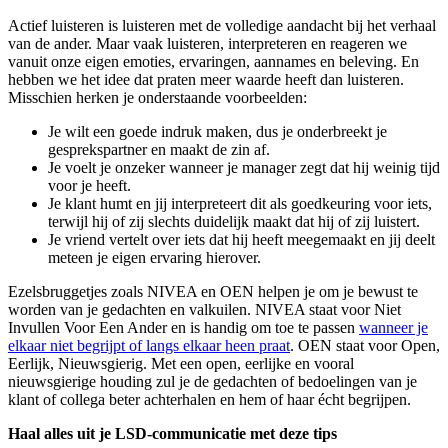
Actief luisteren is luisteren met de volledige aandacht bij het verhaal
van de ander. Maar vaak luisteren, interpreteren en reageren we
vanuit onze eigen emoties, ervaringen, aannames en beleving. En
hebben we het idee dat praten meer waarde heeft dan luisteren.
Misschien herken je onderstaande voorbeelden:
Je wilt een goede indruk maken, dus je onderbreekt je
gesprekspartner en maakt de zin af.
Je voelt je onzeker wanneer je manager zegt dat hij weinig tijd
voor je heeft.
Je klant humt en jij interpreteert dit als goedkeuring voor iets,
terwijl hij of zij slechts duidelijk maakt dat hij of zij luistert.
Je vriend vertelt over iets dat hij heeft meegemaakt en jij deelt
meteen je eigen ervaring hierover.
Ezelsbruggetjes zoals NIVEA en OEN helpen je om je bewust te
worden van je gedachten en valkuilen. NIVEA staat voor Niet
Invullen Voor Een Ander en is handig om toe te passen
wanneer je
elkaar niet begrijpt of langs elkaar heen praat
. OEN staat voor Open,
Eerlijk, Nieuwsgierig. Met een open, eerlijke en vooral
nieuwsgierige houding zul je de gedachten of bedoelingen van je
klant of collega beter achterhalen en hem of haar écht begrijpen.
Haal alles uit je LSD-communicatie met deze tips