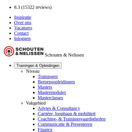
8.3 (15322 reviews)
Inspiratie
Over ons
Vacatures
Contact
Inloggen
Schouten & Nelissen
Trainingen & Opleidingen
Niveau
Trainingen
Beroepsopleidingen
Masters
Mastermodules
Masterclasses
Vakgebied
Advies & Consultancy
Carrière, loopbaan & mobiliteit
Coaching- & Trainingsvaardigheden
Communicatie & Presenteren
Finance