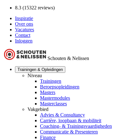
8.3 (15322 reviews)
Inspiratie
Over ons
Vacatures
Contact
Inloggen
Schouten & Nelissen
Trainingen & Opleidingen
Niveau
Trainingen
Beroepsopleidingen
Masters
Mastermodules
Masterclasses
Vakgebied
Advies & Consultancy
Carrière, loopbaan & mobiliteit
Coaching- & Trainingsvaardigheden
Communicatie & Presenteren
Finance