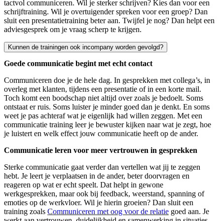
tactvol communiceren. Wil je sterker schrijven? Kies dan voor een
schrijftraining. Wil je overtuigender spreken voor een groep? Dan
sluit een presentatietraining beter aan. Twijfel je nog? Dan helpt een
adviesgesprek om je vraag scherp te krijgen.
Kunnen de trainingen ook incompany worden gevolgd?
Goede communicatie begint met echt contact
Ja. Veel trainingen communicatie kunnen ook incompany worden georga
Communiceren doe je de hele dag. In gesprekken met collega’s, in
overleg met klanten, tijdens een presentatie of in een korte mail.
Toch komt een boodschap niet altijd over zoals je bedoelt. Soms
ontstaat er ruis. Soms luister je minder goed dan je denkt. En soms
weet je pas achteraf wat je eigenlijk had willen zeggen. Met een
communicatie training leer je bewuster kijken naar wat je zegt, hoe
je luistert en welk effect jouw communicatie heeft op de ander.
Communicatie leren voor meer vertrouwen in gesprekken
Sterke communicatie gaat verder dan vertellen wat jij te zeggen
hebt. Je leert je verplaatsen in de ander, beter doorvragen en
reageren op wat er echt speelt. Dat helpt in gewone
werkgesprekken, maar ook bij feedback, weerstand, spanning of
emoties op de werkvloer. Wil je hierin groeien? Dan sluit een
training zoals
Communiceren met oog voor de relatie
goed aan. Je
werkt aan vertrouwen, duidelijkheid en samenwerking in situaties