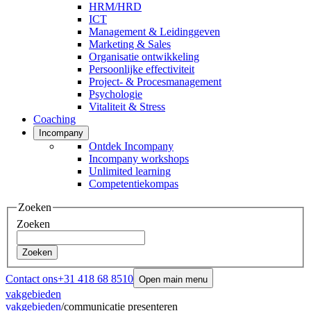
HRM/HRD
ICT
Management & Leidinggeven
Marketing & Sales
Organisatie ontwikkeling
Persoonlijke effectiviteit
Project- & Procesmanagement
Psychologie
Vitaliteit & Stress
Coaching
Incompany
Ontdek Incompany
Incompany workshops
Unlimited learning
Competentiekompas
Zoeken
Zoeken
Zoeken
Contact ons
+31 418 68 8510
Open main menu
vakgebieden
vakgebieden
/
communicatie presenteren