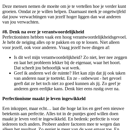
Deze mensen nemen de moeite om je te vertellen hoe je verder kunt
groeien. Omdat ze je willen helpen. Daarnaast merk je ongetwijfeld
dat jouw verwachtingen van jezelf hoger liggen dan wat anderen
van jou verwachten.
#8. Denk na over je verantwoordelijkheid
Perfectionisten hebben vaak een hoog verantwoordelijkheidsgevoel.
Je hebt de neiging alles op te pakken en op te lossen. Niet alleen
voor jezelf, ook voor anderen. Vraag jezelf twee dingen af:
Is dit wel mijn verantwoordelijkheid? Zo niet, leer nee zeggen
en laat het probleem lekker bij de eigenaar, waar het hoort.
Dat scheelt jou behoorlijk wat werk.
Geef ik anderen wel de ruimte? Het kan zijn dat jij ook taken
van anderen naar je toetrekt. En ze - onbewust - het gevoel
geeft dat ze het toch niet zo goed kunnen als jij. Zo geef je
anderen geen eerlijke kans. Denk hier eens rustig over na.
Perfectionisme maakt je leven ingewikkeld
Een inkopper, maar echt… laat die hoge lat los en geef een nieuwe
betekenis aan perfectie. Alles tot in de puntjes goed willen doen
maakt je leven veel te ingewikkeld. En bedenk: perfectie is voor
iedereen toch anders. Probeer andere factoren mee te wegen dan
alleen het resultaat. Zo geniet je meer van de weg ernaar toe. En