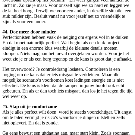
lucht in. Zo zie je maar. Voor onszelf zijn we zo hard en leggen we
de lat heel hoog. Terwijl we voor een ander, in dezelfde situatie, een
stuk milder zijn. Besluit vanaf nu voor jezelf net zo vriendelijk te
zijn als voor een ander.
#4. Doe meer door minder
Perfectionisten hebben vaak de neiging om ergens vol in te duiken.
En dat moet natuurlijk perfect. Wat begint als een leuk project
eindigt in een enorme klus waarbij de kleinste details moeten
kloppen. Niets mag aan het toeval overgelaten worden. Voor je het
weet zie je er als een berg tegenop en de kans is groot dat je afhaakt.
Het toverwoord? Je controledrang loslaten. Controleren is een
poging om de kans dat er iets misgaat te verkleinen. Maar alle
mogelijke scenario’s voorkomen kost ladingen energie en is niet
effectief. De kans is klein dat de rampen in jouw hoofd ook echt
gebeuren. En als er dan toch iets misgaat, dan los je het tegen die tijd
wel weer op.
#5. Stap uit je comfortzone
Als je alles perfect wilt doen, word je steeds voorzichtiger. Uit angst
om te falen vermijd je risico's waardoor je dingen uitstelt en zelfs
niet oplevert. En dat is zonde.
Ga eens bewust een uitdaging aan, maar start klein. Zoals spontaan