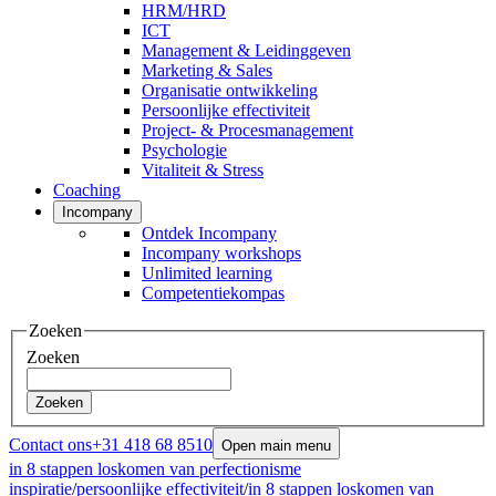
HRM/HRD
ICT
Management & Leidinggeven
Marketing & Sales
Organisatie ontwikkeling
Persoonlijke effectiviteit
Project- & Procesmanagement
Psychologie
Vitaliteit & Stress
Coaching
Incompany
Ontdek Incompany
Incompany workshops
Unlimited learning
Competentiekompas
Zoeken
Zoeken
Zoeken
Contact ons
+31 418 68 8510
Open main menu
in 8 stappen loskomen van perfectionisme
inspiratie
/
persoonlijke effectiviteit
/
in 8 stappen loskomen van