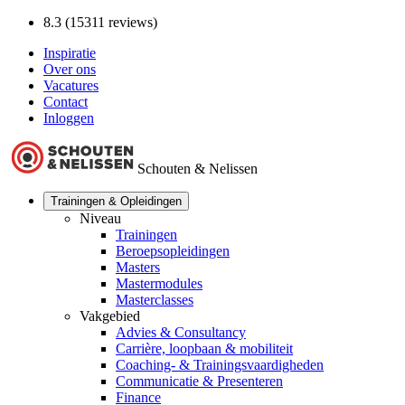
8.3 (15311 reviews)
Inspiratie
Over ons
Vacatures
Contact
Inloggen
Schouten & Nelissen
Trainingen & Opleidingen
Niveau
Trainingen
Beroepsopleidingen
Masters
Mastermodules
Masterclasses
Vakgebied
Advies & Consultancy
Carrière, loopbaan & mobiliteit
Coaching- & Trainingsvaardigheden
Communicatie & Presenteren
Finance