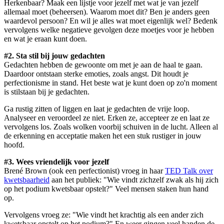
Herkenbaar? Maak een lijstje voor jezelf met wat je van jezelf
allemaal moet (beheersen). Waarom moet dit? Ben je anders geen
waardevol persoon? En wil je alles wat moet eigenlijk wel? Bedenk
vervolgens welke negatieve gevolgen deze moetjes voor je hebben
en wat je eraan kunt doen.
#2. Sta stil bij jouw gedachten
Gedachten hebben de gewoonte om met je aan de haal te gaan.
Daardoor ontstaan sterke emoties, zoals angst. Dit houdt je
perfectionisme in stand. Het beste wat je kunt doen op zo'n moment
is stilstaan bij je gedachten.
Ga rustig zitten of liggen en laat je gedachten de vrije loop.
Analyseer en veroordeel ze niet. Erken ze, accepteer ze en laat ze
vervolgens los. Zoals wolken voorbij schuiven in de lucht. Alleen al
de erkenning en acceptatie maken het een stuk rustiger in jouw
hoofd.
#3. Wees vriendelijk voor jezelf
Brené Brown (ook een perfectionist) vroeg in haar
TED Talk over
kwetsbaarheid
aan het publiek: "Wie vindt zichzelf zwak als hij zich
op het podium kwetsbaar opstelt?" Veel mensen staken hun hand
op.
Vervolgens vroeg ze: "Wie vindt het krachtig als een ander zich
kwetsbaar opstelt op het podium?" En weer gingen veel handen de