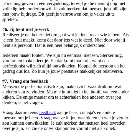
je mening geven in een vergadering, terwijl je die mening nog niet
volledig hebt onderbouwd. Je zult merken dat mensen juist blij zijn
met jouw bijdrage. Dit geeft je vertrouwen om je vaker uit te
spreken.
#6. Jij bent niet je werk
Realiseer je dat het er niet om gaat wat je doet, maar wie je bent. Als
je een fout maakt, komt dat door iets wat je deed. Niet door wie jij
bent als persoon. Dat is een heel belangrijk onderscheid.
Iedereen maakt fouten. We zijn nu eenmaal mensen. Sterker nog,
van fouten maken leer je. En dat komt mooi uit, want een
perfectionist wil zich altijd ontwikkelen. Koppel de persoon en het
gedrag dus los. Zo kun je jouw prestaties makkelijker relativeren.
#7. Vraag om feedback
Mensen die perfectionistisch zijn, maken zich vaak druk om wat
anderen van ze vinden. Maar je kunt niet in het hoofd van een ander
kijken. De enige manier om te achterhalen hoe anderen over jou
denken, is het vragen.
Vraag daarom eens
feedback
aan je baas, collega's en andere
mensen om je heen. Vraag wat ze in jou waarderen en wat je verder
zou kunnen ontwikkelen. Je zult merken dat mensen heel tevreden
over je zijn. En zie de ontwikkelpunten vooral niet als kritiek.