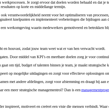
an werkprocessen. Je zorgt ervoor dat doelen worden behaald en dat je t
 resultaten op korte en middellange termijn.
ar ook verantwoordelijkheid neemt voor het optimaliseren van processe
ignaleert knelpunten en implementeert verbeteringen die bijdragen aan de
n een werkomgeving waarin medewerkers gemotiveerd en betrokken blij
icht en houvast, zodat jouw team weet wat er van hen verwacht wordt.
e gaten. Door middel van KPI’s en meetbare doelen zorg je voor continuït
u gaat om tijd, budget of talenten binnen je team, je maakt strategische
cipeert op mogelijke uitdagingen en zorgt voor effectieve oplossingen o
 samen met andere afdelingen, zorgt voor afstemming en draagt bij aan e
aar een meer strategische managementrol? Dan is een
managementprog
 inspireert, motiveert en creëert een visie die mensen verbindt. Waar ee