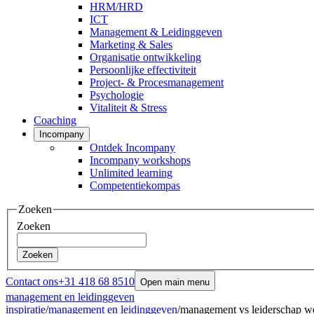
HRM/HRD
ICT
Management & Leidinggeven
Marketing & Sales
Organisatie ontwikkeling
Persoonlijke effectiviteit
Project- & Procesmanagement
Psychologie
Vitaliteit & Stress
Coaching
Incompany
Ontdek Incompany
Incompany workshops
Unlimited learning
Competentiekompas
Zoeken
Zoeken
Zoeken
Contact ons
+31 418 68 8510
Open main menu
management en leidinggeven
inspiratie
/
management en leidinggeven
/
management vs leiderschap we