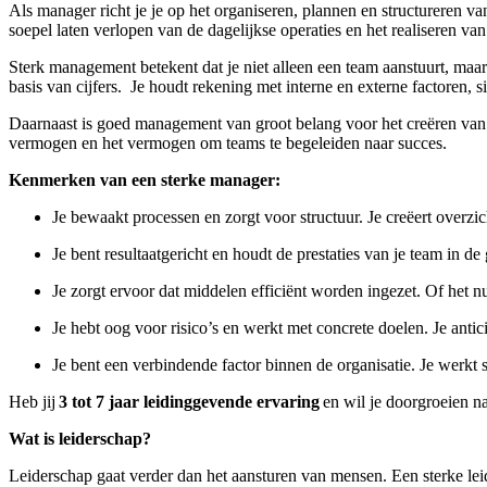
Als manager richt je je op het organiseren, plannen en structureren v
soepel laten verlopen van de dagelijkse operaties en het realiseren van
Sterk management betekent dat je niet alleen een team aanstuurt, ma
basis van cijfers. Je houdt rekening met interne en externe factoren, s
Daarnaast is goed management van groot belang voor het creëren va
vermogen en het vermogen om teams te begeleiden naar succes.
Kenmerken van een sterke manager:
Je bewaakt processen en zorgt voor structuur. Je creëert overz
Je bent resultaatgericht en houdt de prestaties van je team in d
Je zorgt ervoor dat middelen efficiënt worden ingezet. Of het n
Je hebt oog voor risico’s en werkt met concrete doelen. Je anti
Je bent een verbindende factor binnen de organisatie. Je werkt
Heb jij
3 tot 7 jaar leidinggevende ervaring
en wil je doorgroeien n
Wat is leiderschap?
Leiderschap gaat verder dan het aansturen van mensen. Een sterke leider