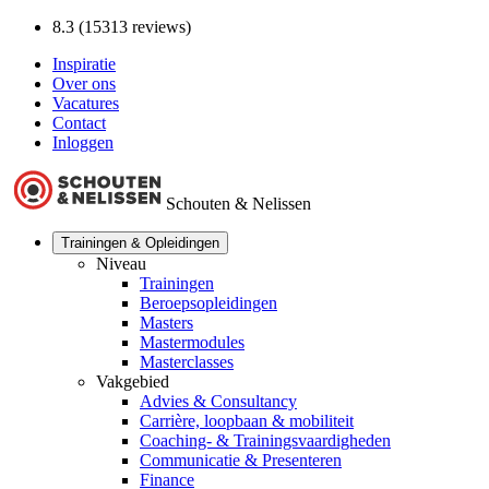
8.3 (15313 reviews)
Inspiratie
Over ons
Vacatures
Contact
Inloggen
Schouten & Nelissen
Trainingen & Opleidingen
Niveau
Trainingen
Beroepsopleidingen
Masters
Mastermodules
Masterclasses
Vakgebied
Advies & Consultancy
Carrière, loopbaan & mobiliteit
Coaching- & Trainingsvaardigheden
Communicatie & Presenteren
Finance