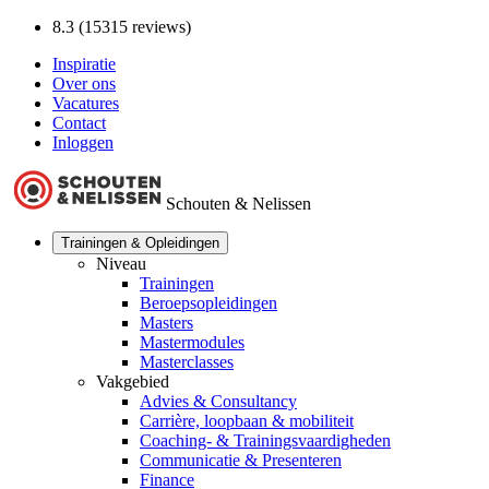
8.3 (15315 reviews)
Inspiratie
Over ons
Vacatures
Contact
Inloggen
Schouten & Nelissen
Trainingen & Opleidingen
Niveau
Trainingen
Beroepsopleidingen
Masters
Mastermodules
Masterclasses
Vakgebied
Advies & Consultancy
Carrière, loopbaan & mobiliteit
Coaching- & Trainingsvaardigheden
Communicatie & Presenteren
Finance