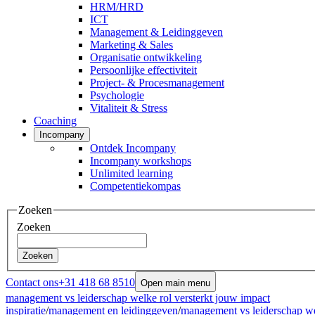
HRM/HRD
ICT
Management & Leidinggeven
Marketing & Sales
Organisatie ontwikkeling
Persoonlijke effectiviteit
Project- & Procesmanagement
Psychologie
Vitaliteit & Stress
Coaching
Incompany
Ontdek Incompany
Incompany workshops
Unlimited learning
Competentiekompas
Zoeken
Zoeken
Zoeken
Contact ons
+31 418 68 8510
Open main menu
management vs leiderschap welke rol versterkt jouw impact
inspiratie
/
management en leidinggeven
/
management vs leiderschap we