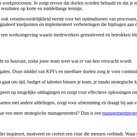
an werkprocessen. Je zorgt ervoor dat doelen worden behaald en dat je t
 resultaten op korte en middellange termijn.
ar ook verantwoordelijkheid neemt voor het optimaliseren van processe
ignaleert knelpunten en implementeert verbeteringen die bijdragen aan de
n een werkomgeving waarin medewerkers gemotiveerd en betrokken blij
icht en houvast, zodat jouw team weet wat er van hen verwacht wordt.
e gaten. Door middel van KPI’s en meetbare doelen zorg je voor continuït
u gaat om tijd, budget of talenten binnen je team, je maakt strategische
cipeert op mogelijke uitdagingen en zorgt voor effectieve oplossingen o
 samen met andere afdelingen, zorgt voor afstemming en draagt bij aan e
aar een meer strategische managementrol? Dan is een
managementprog
 inspireert, motiveert en creëert een visie die mensen verbindt. Waar ee