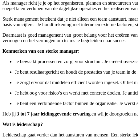
Als manager richt je je op het organiseren, plannen en structureren v
soepel laten verlopen van de dagelijkse operaties en het realiseren van
Sterk management betekent dat je niet alleen een team aanstuurt, ma
basis van cijfers. Je houdt rekening met interne en externe factoren, s
Daarnaast is goed management van groot belang voor het creëren va
vermogen en het vermogen om teams te begeleiden naar succes.
Kenmerken van een sterke manager:
Je bewaakt processen en zorgt voor structuur. Je creëert overz
Je bent resultaatgericht en houdt de prestaties van je team in d
Je zorgt ervoor dat middelen efficiënt worden ingezet. Of het n
Je hebt oog voor risico’s en werkt met concrete doelen. Je anti
Je bent een verbindende factor binnen de organisatie. Je werkt
Heb jij
3 tot 7 jaar leidinggevende ervaring
en wil je doorgroeien n
Wat is leiderschap?
Leiderschap gaat verder dan het aansturen van mensen. Een sterke leider