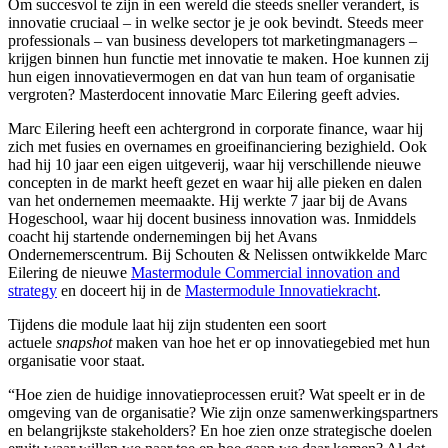
Om succesvol te zijn in een wereld die steeds sneller verandert, is
innovatie cruciaal – in welke sector je je ook bevindt. Steeds meer
professionals – van business developers tot marketingmanagers –
krijgen binnen hun functie met innovatie te maken. Hoe kunnen zij
hun eigen innovatievermogen en dat van hun team of organisatie
vergroten? Masterdocent innovatie Marc Eilering geeft advies.
Marc Eilering heeft een achtergrond in corporate finance, waar hij
zich met fusies en overnames en groeifinanciering bezighield. Ook
had hij 10 jaar een eigen uitgeverij, waar hij verschillende nieuwe
concepten in de markt heeft gezet en waar hij alle pieken en dalen
van het ondernemen meemaakte. Hij werkte 7 jaar bij de Avans
Hogeschool, waar hij docent business innovation was. Inmiddels
coacht hij startende ondernemingen bij het Avans
Ondernemerscentrum. Bij Schouten & Nelissen ontwikkelde Marc
Eilering de nieuwe
Mastermodule Commercial innovation and
strategy
en doceert hij in de
Mastermodule Innovatiekracht
.
Tijdens die module laat hij zijn studenten een soort
actuele
snapshot
maken van hoe het er op innovatiegebied met hun
organisatie voor staat.
“Hoe zien de huidige innovatieprocessen eruit? Wat speelt er in de
omgeving van de organisatie? Wie zijn onze samenwerkingspartners
en belangrijkste stakeholders? En hoe zien onze strategische doelen