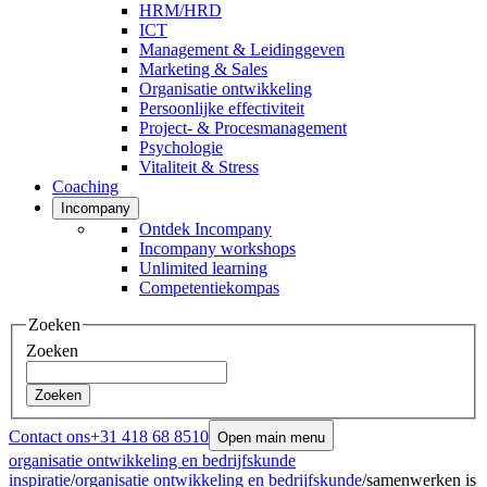
HRM/HRD
ICT
Management & Leidinggeven
Marketing & Sales
Organisatie ontwikkeling
Persoonlijke effectiviteit
Project- & Procesmanagement
Psychologie
Vitaliteit & Stress
Coaching
Incompany
Ontdek Incompany
Incompany workshops
Unlimited learning
Competentiekompas
Zoeken
Zoeken
Zoeken
Contact ons
+31 418 68 8510
Open main menu
organisatie ontwikkeling en bedrijfskunde
inspiratie
/
organisatie ontwikkeling en bedrijfskunde
/
samenwerken is