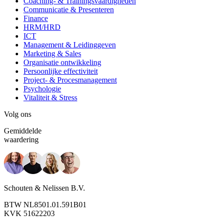
Coaching- & Trainingsvaardigheden
Communicatie & Presenteren
Finance
HRM/HRD
ICT
Management & Leidinggeven
Marketing & Sales
Organisatie ontwikkeling
Persoonlijke effectiviteit
Project- & Procesmanagement
Psychologie
Vitaliteit & Stress
Volg ons
Gemiddelde
waardering
Schouten & Nelissen B.V.
BTW NL8501.01.591B01
KVK 51622203