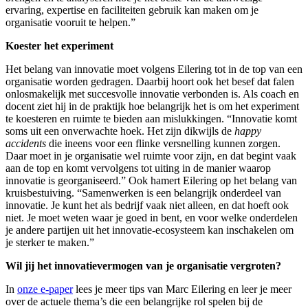
ervaring, expertise en faciliteiten gebruik kan maken om je
organisatie vooruit te helpen.”
Koester het experiment
Het belang van innovatie moet volgens Eilering tot in de top van een
organisatie worden gedragen. Daarbij hoort ook het besef dat falen
onlosmakelijk met succesvolle innovatie verbonden is. Als coach en
docent ziet hij in de praktijk hoe belangrijk het is om het experiment
te koesteren en ruimte te bieden aan mislukkingen. “Innovatie komt
soms uit een onverwachte hoek. Het zijn dikwijls de
happy
accidents
die ineens voor een flinke versnelling kunnen zorgen.
Daar moet in je organisatie wel ruimte voor zijn, en dat begint vaak
aan de top en komt vervolgens tot uiting in de manier waarop
innovatie is georganiseerd.” Ook hamert Eilering op het belang van
kruisbestuiving. “Samenwerken is een belangrijk onderdeel van
innovatie. Je kunt het als bedrijf vaak niet alleen, en dat hoeft ook
niet. Je moet weten waar je goed in bent, en voor welke onderdelen
je andere partijen uit het innovatie-ecosysteem kan inschakelen om
je sterker te maken.”
Wil jij het innovatievermogen van je organisatie vergroten?
In
onze e-paper
lees je meer tips van Marc Eilering en leer je meer
over de actuele thema’s die een belangrijke rol spelen bij de