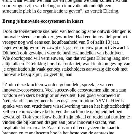
eruit: waar willen we naar toe en hoe gaan we daar komen? Al dat
soort vragen zijn van belang om innovatie uiteindelijk een
structurele plek in de organisatie te geven”, zo vertelt Eilering.
Breng je innovatie-ecosystemen in kaart
Door de toenemende snelheid van technologische ontwikkelingen is
innovatie steeds complexer geworden. Had een innovatief product
vroeger nog wel eens een houdbaarheid van 5 of zelfs 10 jaar,
tegenwoordig wordt er zowat elk jaar een nieuw product verwacht.
Dit heeft ook gevolgen voor de businessmodellen van bedrijven.
Wie doorlopend wil vernieuwen, kan dat volgens Eilering lang niet
altijd alleen. “Gelukkig hoeft dat ook niet, want in de omgeving van
je organisatie zijn vaak genoeg stakeholders aanwezig die ook met
innovatie bezig zijn”, zo geeft hij aan.
“Zodra deze krachten worden gebundeld, spreek je van een
innovatie-ecosysteem. Veel succesvolle ecosystemen zijn ontstaan
rondom een sterk bedrijf of universiteit. Een goed voorbeeld in
Nederland is onder meer het ecosysteem rondom ASML. Hier is
sprake van een vruchtbare wisselwerking tussen het hightechbedrijf
zelf en de innovatieve bedrijven die zich in de nabijheid hebben
gevestigd. Ook voor jouw bedrijf zijn lokaal en regionaal partijen te
vinden die bij kunnen dragen aan jouw innovatiekracht, van
inspiratie tot co-creatie. Zaak dus om dit ecosysteem in kaart te
brengen en te analyseren hoe je het beste van de aanwezige