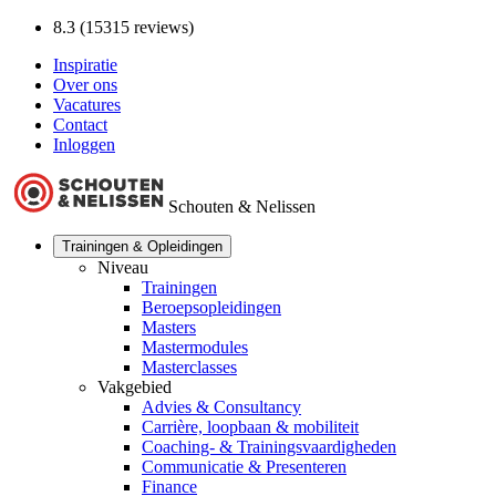
8.3 (15315 reviews)
Inspiratie
Over ons
Vacatures
Contact
Inloggen
Schouten & Nelissen
Trainingen & Opleidingen
Niveau
Trainingen
Beroepsopleidingen
Masters
Mastermodules
Masterclasses
Vakgebied
Advies & Consultancy
Carrière, loopbaan & mobiliteit
Coaching- & Trainingsvaardigheden
Communicatie & Presenteren
Finance