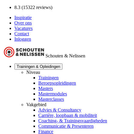
8.3 (15322 reviews)
Inspiratie
Over ons
Vacatures
Contact
Inloggen
Schouten & Nelissen
Trainingen & Opleidingen
Niveau
Trainingen
Beroepsopleidingen
Masters
Mastermodules
Masterclasses
Vakgebied
Advies & Consultancy
Carrière, loopbaan & mobiliteit
Coaching- & Trainingsvaardigheden
Communicatie & Presenteren
Finance