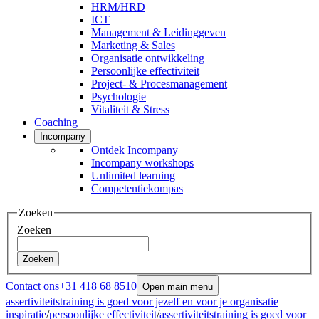
HRM/HRD
ICT
Management & Leidinggeven
Marketing & Sales
Organisatie ontwikkeling
Persoonlijke effectiviteit
Project- & Procesmanagement
Psychologie
Vitaliteit & Stress
Coaching
Incompany
Ontdek Incompany
Incompany workshops
Unlimited learning
Competentiekompas
Zoeken
Zoeken
Zoeken
Contact ons
+31 418 68 8510
Open main menu
assertiviteitstraining is goed voor jezelf en voor je organisatie
inspiratie
/
persoonlijke effectiviteit
/
assertiviteitstraining is goed voor