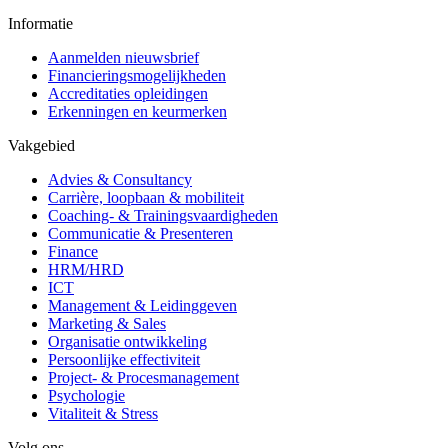
Informatie
Aanmelden nieuwsbrief
Financieringsmogelijkheden
Accreditaties opleidingen
Erkenningen en keurmerken
Vakgebied
Advies & Consultancy
Carrière, loopbaan & mobiliteit
Coaching- & Trainingsvaardigheden
Communicatie & Presenteren
Finance
HRM/HRD
ICT
Management & Leidinggeven
Marketing & Sales
Organisatie ontwikkeling
Persoonlijke effectiviteit
Project- & Procesmanagement
Psychologie
Vitaliteit & Stress
Volg ons