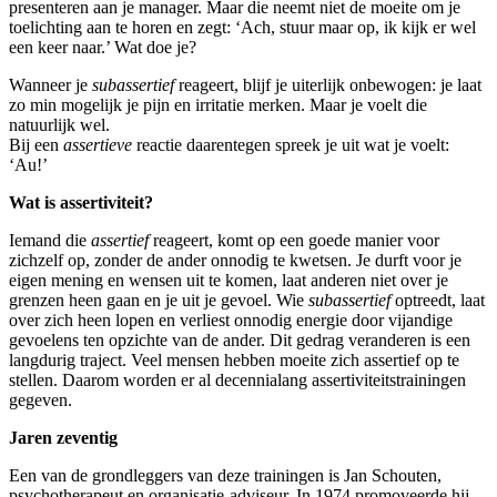
presenteren aan je manager. Maar die neemt niet de moeite om je
toelichting aan te horen en zegt: ‘Ach, stuur maar op, ik kijk er wel
een keer naar.’ Wat doe je?
Wanneer je
subassertief
reageert, blijf je uiterlijk onbewogen: je laat
zo min mogelijk je pijn en irritatie merken. Maar je voelt die
natuurlijk wel.
Bij een
assertieve
reactie daarentegen spreek je uit wat je voelt:
‘Au!’
Wat is assertiviteit?
Iemand die
assertief
reageert, komt op een goede manier voor
zichzelf op, zonder de ander onnodig te kwetsen. Je durft voor je
eigen mening en wensen uit te komen, laat anderen niet over je
grenzen heen gaan en je uit je gevoel. Wie
subassertief
optreedt, laat
over zich heen lopen en verliest onnodig energie door vijandige
gevoelens ten opzichte van de ander. Dit gedrag veranderen is een
langdurig traject. Veel mensen hebben moeite zich assertief op te
stellen. Daarom worden er al decennialang assertiviteitstrainingen
gegeven.
Jaren zeventig
Een van de grondleggers van deze trainingen is Jan Schouten,
psychotherapeut en organisatie-adviseur. In 1974 promoveerde hij