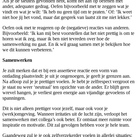
Als je de sleutels gevonden hebt, komt het aan op oefenen met
ander, adequater gedrag. Oefen bijvoorbeeld met te zeggen wat je
vindt en wat je wilt: ‘Ik heb nu geen tijd om te praten.’ Of: ‘Ik weet
niet hoe jij het vond, maar dat gesprek van laatst zit me niet lekker.’
Oefen ook met te reageren op de (negatieve) reacties van anderen.
Bijvoorbeeld: ‘Ik kan mij best voorstellen dat het niet prettig is om te
horen wat ik zeg, maar ik ben niet tevreden over hoe de
samenwerking nu gaat. En ik wil graag samen met je bekijken hoe
we dit kunnen verbeteren.’
Samenwerken
Je zult merken dat er bij een assertieve reactie een vorm van
ontlading plaatsvindt: je uit je ongenoegen, je geeft je grenzen aan.
Na afloop zul je je prettiger voelen. Je hebt je zelfrespect vergroot en
je staat nu weer ‘neutraal’ ten opzichte van de ander. Er blijft geen
wrevel hangen, je verliest geen energie aan vijandige gevoelens of
spanningen.
Dit is niet alleen prettiger voor jezelf, maar ook voor je
(werk)omgeving. Wanneer irritaties uit de lucht zijn, verloopt het
samenwerken met collega’s ook beter. Er ontstaat meer ruimte voor
inspiratie en motivatie. Dit zal gevolgen hebben voor je hele team.
Gaandeweg zul je je ook zelfverzekerder voelen in allerlei situaties: