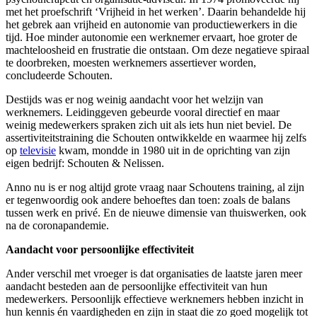
met het proefschrift ‘Vrijheid in het werken’. Daarin behandelde hij
het gebrek aan vrijheid en autonomie van productiewerkers in die
tijd. Hoe minder autonomie een werknemer ervaart, hoe groter de
machteloosheid en frustratie die ontstaan. Om deze negatieve spiraal
te doorbreken, moesten werknemers assertiever worden,
concludeerde Schouten.
Destijds was er nog weinig aandacht voor het welzijn van
werknemers. Leidinggeven gebeurde vooral directief en maar
weinig medewerkers spraken zich uit als iets hun niet beviel. De
assertiviteitstraining die Schouten ontwikkelde en waarmee hij zelfs
op
televisie
kwam, mondde in 1980 uit in de oprichting van zijn
eigen bedrijf: Schouten & Nelissen.
Anno nu is er nog altijd grote vraag naar Schoutens training, al zijn
er tegenwoordig ook andere behoeftes dan toen: zoals de balans
tussen werk en privé. En de nieuwe dimensie van thuiswerken, ook
na de coronapandemie.
Aandacht voor persoonlijke effectiviteit
Ander verschil met vroeger is dat organisaties de laatste jaren meer
aandacht besteden aan de persoonlijke effectiviteit van hun
medewerkers. Persoonlijk effectieve werknemers hebben inzicht in
hun kennis én vaardigheden en zijn in staat die zo goed mogelijk tot