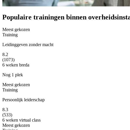
Populaire trainingen binnen overheidsinsta
Meest gekozen
Training
Leidinggeven zonder macht
8.2
(1073)
6 weken
breda
Nog 1 plek
Meest gekozen
Training
Persoonlijk leiderschap
8.3
(533)
6 weken
virtual class
Meest gekozen