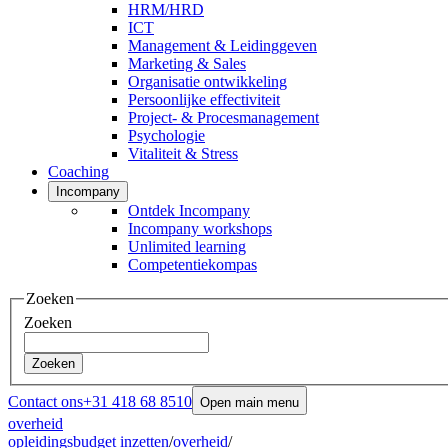
HRM/HRD
ICT
Management & Leidinggeven
Marketing & Sales
Organisatie ontwikkeling
Persoonlijke effectiviteit
Project- & Procesmanagement
Psychologie
Vitaliteit & Stress
Coaching
Incompany
Ontdek Incompany
Incompany workshops
Unlimited learning
Competentiekompas
Zoeken
Zoeken
Zoeken
Contact ons
+31 418 68 8510
Open main menu
overheid
opleidingsbudget inzetten
/
overheid
/