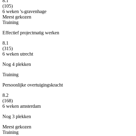
8.1
(105)
6 weken
's-gravenhage
Meest gekozen
Training
Effectief projectmatig werken
8.1
(315)
6 weken
utrecht
Nog 4 plekken
Training
Persoonlijke overtuigingskracht
8.2
(168)
6 weken
amsterdam
Nog 3 plekken
Meest gekozen
Training