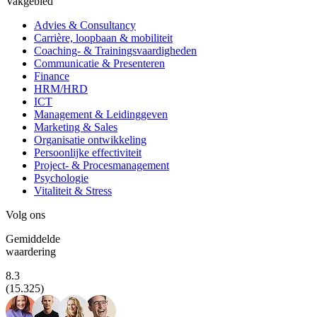
Vakgebied
Advies & Consultancy
Carrière, loopbaan & mobiliteit
Coaching- & Trainingsvaardigheden
Communicatie & Presenteren
Finance
HRM/HRD
ICT
Management & Leidinggeven
Marketing & Sales
Organisatie ontwikkeling
Persoonlijke effectiviteit
Project- & Procesmanagement
Psychologie
Vitaliteit & Stress
Volg ons
Gemiddelde
waardering
8.3
(15.325)