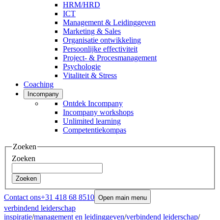
HRM/HRD
ICT
Management & Leidinggeven
Marketing & Sales
Organisatie ontwikkeling
Persoonlijke effectiviteit
Project- & Procesmanagement
Psychologie
Vitaliteit & Stress
Coaching
Incompany
Ontdek Incompany
Incompany workshops
Unlimited learning
Competentiekompas
Zoeken
Zoeken
Zoeken
Contact ons
+31 418 68 8510
Open main menu
verbindend leiderschap
inspiratie
/
management en leidinggeven
/
verbindend leiderschap
/