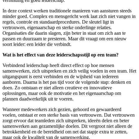
verbinding en goed leiderschap.
In deze context werken traditionele manieren van aansturen steeds
minder goed. Complex en mensgericht werk laat zich niet vangen in
regels, controle en standaardprocedures. De sleutel ligt in
vertrouwen, eigenaarschap en sterke onderlinge relaties.
Organisaties die daarin slagen, zijn beter in staat om zich aan te
passen en duurzaam te presteren. Maar dit vraagt om een nieuw
soort leider: een leider die verbindt.
Wat is het effect van deze leiderschapsstijl op een team?
Verbindend leiderschap heeft direct effect op hoe mensen
samenwerken, zich uitspreken en zich veilig voelen in een team. Het
uitgangspunt is eerst verbinden en de wijsheid van iedereen
aanboren. Daarna is het pas tijd voor de volgende stap: denken en
doen. Zo ontstaan er niet alleen creatieve en innovatieve
oplossingen, maar ook de motivatie en het eigenaarschap om
plannen daadwerkelijk uit te voeren.
Wanneer medewerkers zich gezien, gehoord en gewaardeerd
voelen, ontstaat er een sterke basis van vertrouwen. Dat vertrouwen
zorgt ervoor dat teamleden zich uitspreken, ideeën delen en beter
samenwerken aan gezamenlijke doelen. Dit vergroot niet alleen de
betrokkenheid en de bereidheid om net dat stapje extra te zetten,
maar ook de kwaliteit van de samenwerking.