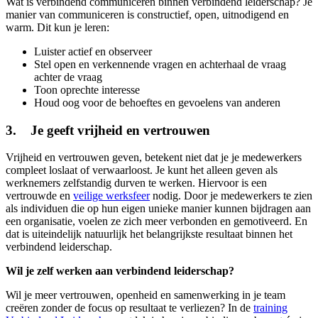
Wat is verbindend communiceren binnen verbindend leiderschap? Je
manier van communiceren is constructief, open, uitnodigend en
warm. Dit kun je leren:
Luister actief en observeer
Stel open en verkennende vragen en achterhaal de vraag
achter de vraag
Toon oprechte interesse
Houd oog voor de behoeftes en gevoelens van anderen
3. Je geeft vrijheid en vertrouwen
Vrijheid en vertrouwen geven, betekent niet dat je je medewerkers
compleet loslaat of verwaarloost. Je kunt het alleen geven als
werknemers zelfstandig durven te werken. Hiervoor is een
vertrouwde en
veilige werksfeer
nodig. Door je medewerkers te zien
als individuen die op hun eigen unieke manier kunnen bijdragen aan
een organisatie, voelen ze zich meer verbonden en gemotiveerd. En
dat is uiteindelijk natuurlijk het belangrijkste resultaat binnen het
verbindend leiderschap.
Wil je zelf werken aan verbindend leiderschap?
Wil je meer vertrouwen, openheid en samenwerking in je team
creëren zonder de focus op resultaat te verliezen? In de
training