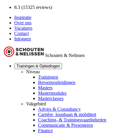
8.3 (15325 reviews)
Inspiratie
Over ons
Vacatures
Contact
Inloggen
Schouten & Nelissen
Trainingen & Opleidingen
Niveau
Trainingen
Beroepsopleidingen
Masters
Mastermodules
Masterclasses
Vakgebied
Advies & Consultancy
Carrière, loopbaan & mobiliteit
Coaching- & Trainingsvaardigheden
Communicatie & Presenteren
Finance