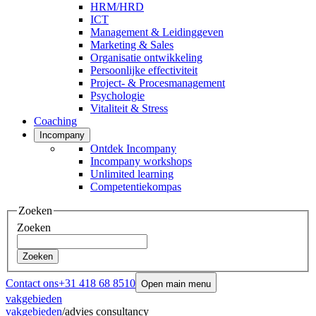
HRM/HRD
ICT
Management & Leidinggeven
Marketing & Sales
Organisatie ontwikkeling
Persoonlijke effectiviteit
Project- & Procesmanagement
Psychologie
Vitaliteit & Stress
Coaching
Incompany
Ontdek Incompany
Incompany workshops
Unlimited learning
Competentiekompas
Zoeken
Zoeken
Zoeken
Contact ons
+31 418 68 8510
Open main menu
vakgebieden
vakgebieden
/
advies consultancy