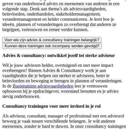
geven van onderbouwd advies en meenemen van anderen in een
volgende stap. Denk aan thema’s als adviesvaardigheden,
beïnvloeden, onderhandelen, stakeholdermanagement,
verandermanagement en helder communiceren. Je leert hoe je
ideeën, plannen of veranderingen zo overbrengt dat anderen ze
begrijpen, vertrouwen en ermee verder kunnen.
Voor wie zijn advies & consultancy trainingen belangrijk?
Kunnen deze trainingen ook incompany worden gevolgd?
Advies & consultancy trainingen zijn belangrijk voor iedereen die and
Advies & consultancy: ontwikkel jezelf tot sterke adviseur
Ja. Veel trainingen binnen advies & consultancy kunnen ook incompan
Wil je jouw adviezen helder, overtuigend en met meer impact
overbrengen? Binnen Advies & Consultancy werk je aan
vaardigheden die je helpen om sterker te adviseren, beter te
beïnvloeden en beweging te brengen in plannen of veranderingen.
In de
Basistraining adviesvaardigheden
leer je vertrouwen
opbouwen bij je opdrachtgever, weerstand benutten en je advies
stevig onderbouwen.
Consultancy trainingen voor meer invloed in je rol
Als adviseur, consultant, manager of professional met een adviesrol
beweeg je vaak tussen verschillende belangen. Je wilt anderen
meenemen, zonder te hard te duwen. In onze consultancy trainingen