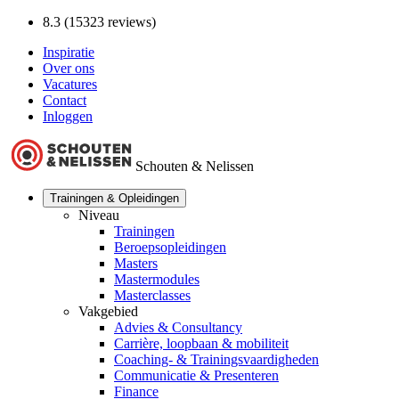
8.3 (15323 reviews)
Inspiratie
Over ons
Vacatures
Contact
Inloggen
Schouten & Nelissen
Trainingen & Opleidingen
Niveau
Trainingen
Beroepsopleidingen
Masters
Mastermodules
Masterclasses
Vakgebied
Advies & Consultancy
Carrière, loopbaan & mobiliteit
Coaching- & Trainingsvaardigheden
Communicatie & Presenteren
Finance