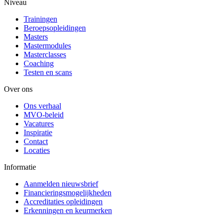
Niveau
Trainingen
Beroepsopleidingen
Masters
Mastermodules
Masterclasses
Coaching
Testen en scans
Over ons
Ons verhaal
MVO-beleid
Vacatures
Inspiratie
Contact
Locaties
Informatie
Aanmelden nieuwsbrief
Financieringsmogelijkheden
Accreditaties opleidingen
Erkenningen en keurmerken