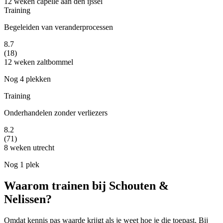
12 weken
capelle aan den ijssel
Training
Begeleiden van veranderprocessen
8.7
(18)
12 weken
zaltbommel
Nog 4 plekken
Training
Onderhandelen zonder verliezers
8.2
(71)
8 weken
utrecht
Nog 1 plek
Waarom trainen bij Schouten &
Nelissen?
Omdat kennis pas waarde krijgt als je weet hoe je die toepast. Bij