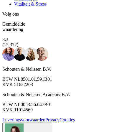
Vitaliteit & Stress
Volg ons
Gemiddelde
waardering
8.3
(15.322)
Schouten & Nelissen B.V.
BTW NL8501.01.591B01
KVK 51622203
Schouten & Nelissen Academy B.V.
BTW NL0053.56.647B01
KVK 11014569
Leveringsvoorwaarden
Privacy
Cookies