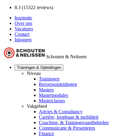
8.3 (15322 reviews)
Inspiratie
Over ons
Vacatures
Contact
Inloggen
Schouten & Nelissen
Trainingen & Opleidingen
Niveau
Trainingen
Beroepsopleidingen
Masters
Mastermodules
Masterclasses
Vakgebied
Advies & Consultancy
Carrière, loopbaan & mobiliteit
Coaching- & Trainingsvaardigheden
Communicatie & Presenteren
Finance