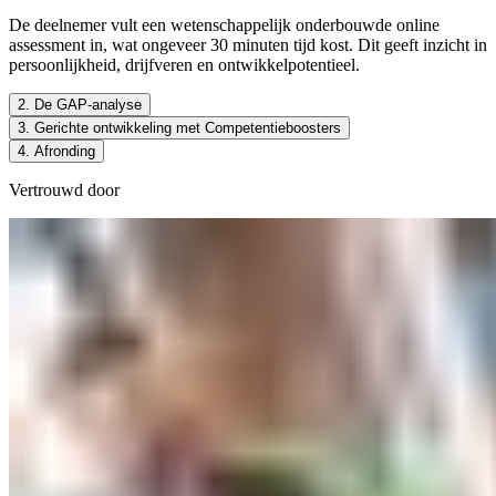
De deelnemer vult een wetenschappelijk onderbouwde online
assessment in, wat ongeveer 30 minuten tijd kost. Dit geeft inzicht in
persoonlijkheid, drijfveren en ontwikkelpotentieel.
2. De GAP-analyse
3. Gerichte ontwikkeling met Competentieboosters
De uitkomsten worden vertaald naar een heldere analyse: waar staat 
4. Afronding
Op basis van de analyse stroomt de deelnemer in bij één of meerdere e
De leerroute wordt succesvol afgesloten met een officieel certificaat.
Vertrouwd door