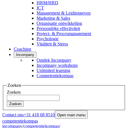
HRM/HRD
ICT
Management & Leidinggeven
Marketing & Sales
Organisatie ontwikkeling
Persoonlijke effectiviteit
Project- & Procesmanagement
Psychologie
Vitaliteit & Stress
Coaching
Incompany
Ontdek Incompany
Incompany workshops
Unlimited learning
Competentiekompas
Zoeken
Zoeken
Zoeken
Contact ons
+31 418 68 8510
Open main menu
competentiekompas
incompany
/
competentiekompas
/