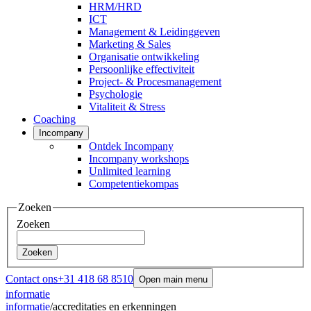
HRM/HRD
ICT
Management & Leidinggeven
Marketing & Sales
Organisatie ontwikkeling
Persoonlijke effectiviteit
Project- & Procesmanagement
Psychologie
Vitaliteit & Stress
Coaching
Incompany
Ontdek Incompany
Incompany workshops
Unlimited learning
Competentiekompas
Zoeken
Zoeken
Zoeken
Contact ons
+31 418 68 8510
Open main menu
informatie
informatie
/
accreditaties en erkenningen