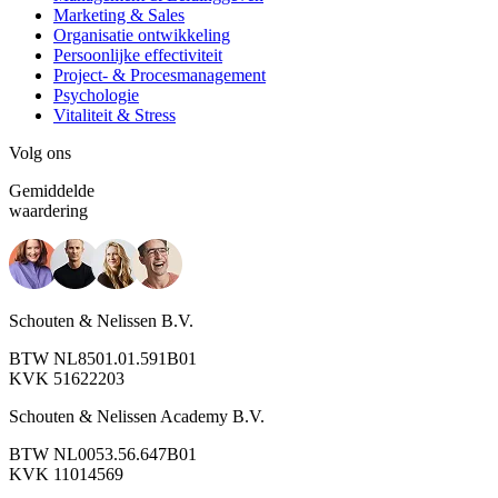
Marketing & Sales
Organisatie ontwikkeling
Persoonlijke effectiviteit
Project- & Procesmanagement
Psychologie
Vitaliteit & Stress
Volg ons
Gemiddelde
waardering
Schouten & Nelissen B.V.
BTW NL8501.01.591B01
KVK 51622203
Schouten & Nelissen Academy B.V.
BTW NL0053.56.647B01
KVK 11014569