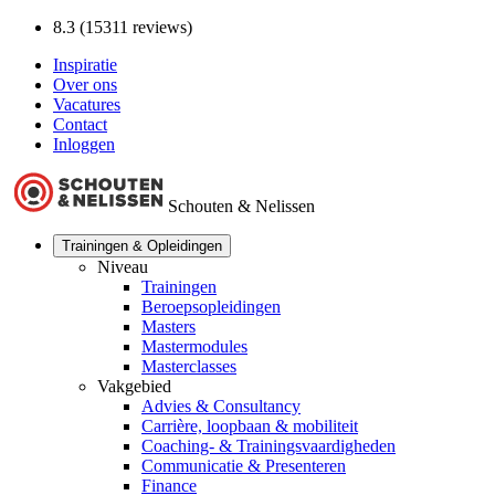
8.3 (15311 reviews)
Inspiratie
Over ons
Vacatures
Contact
Inloggen
Schouten & Nelissen
Trainingen & Opleidingen
Niveau
Trainingen
Beroepsopleidingen
Masters
Mastermodules
Masterclasses
Vakgebied
Advies & Consultancy
Carrière, loopbaan & mobiliteit
Coaching- & Trainingsvaardigheden
Communicatie & Presenteren
Finance