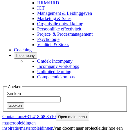
HRM/HRD
ICT
Management & Leidinggeven
Marketing & Sales
Organisatie ontwikkeling
Persoonlijke effectiviteit
Project- & Procesmanagement
Psychologie
Vitaliteit & Stress
Coaching
Incompany
Ontdek Incompany
Incompany workshops
Unlimited learning
Competentiekompas
Zoeken
Zoeken
Zoeken
Contact ons
+31 418 68 8510
Open main menu
masteropleidingen
inspiratie
/
masteropleidingen
/
van docent naar projectleider hoe een