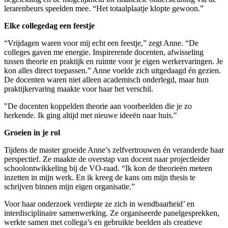
lerarenbeurs speelden mee. “Het totaalplaatje klopte gewoon.”
Elke collegedag een feestje
“Vrijdagen waren voor mij echt een feestje,” zegt Anne. “De
colleges gaven me energie. Inspirerende docenten, afwisseling
tussen theorie en praktijk en ruimte voor je eigen werkervaringen. Je
kon alles direct toepassen.” Anne voelde zich uitgedaagd én gezien.
De docenten waren niet alleen academisch onderlegd, maar hun
praktijkervaring maakte voor haar het verschil.
"De docenten koppelden theorie aan voorbeelden die je zo
herkende. Ik ging altijd met nieuwe ideeën naar huis."
Groeien in je rol
Tijdens de master groeide Anne’s zelfvertrouwen én veranderde haar
perspectief. Ze maakte de overstap van docent naar projectleider
schoolontwikkeling bij de VO-raad. “Ik kon de theorieën meteen
inzetten in mijn werk. En ik kreeg de kans om mijn thesis te
schrijven binnen mijn eigen organisatie.”
Voor haar onderzoek verdiepte ze zich in wendbaarheid’ en
interdisciplinaire samenwerking. Ze organiseerde panelgesprekken,
werkte samen met collega’s en gebruikte beelden als creatieve