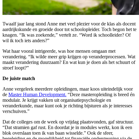
Twaalf jaar lang stond Anne met veel plezier voor de klas als docent
aardrijkskunde en groeide door tot schoolopleider. Toch begon het te
knagen. “Ik was zoekende,” vertelt ze. “Word ik schoolleider? Of
wil ik toch iets anders?”
Wat haar vooral intrigeerde, was hoe mensen omgaan met
verandering. “Ik wilde meer grip krijgen op veranderprocessen. Wat
maakt verandering duurzaam? En wat kun je doen als het schuurt of
stroef loopt?”
De juiste match
Anne vergeleek meerdere opleidingen, maar koos uiteindelijk voor
de
Master Human Development.
“Deze masteropleiding is breed én
modulair. Je krijgt vakken uit organisatiepsychologie en
veranderkunde, maar kunt ook je richting bijsturen als je interesses
verschuiven.”
Dat de colleges om de week op vrijdag plaatsvonden, gaf structuur.
“Dat stramien gaf rust. En doordat je in modules werkt, kon ik een
blok overslaan toen ik van baan wisselde.” Ook de sfeer,
begeleiding en de mogelijkheid tot financiële ondersteuning via de