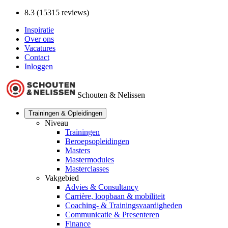
8.3 (15315 reviews)
Inspiratie
Over ons
Vacatures
Contact
Inloggen
Schouten & Nelissen
Trainingen & Opleidingen
Niveau
Trainingen
Beroepsopleidingen
Masters
Mastermodules
Masterclasses
Vakgebied
Advies & Consultancy
Carrière, loopbaan & mobiliteit
Coaching- & Trainingsvaardigheden
Communicatie & Presenteren
Finance