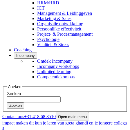
HRM/HRD
ICT
Management & Leidinggeven
Marketing & Sales
Organisatie ontwikkeling
Persoonlijke effectiviteit
Project- & Procesmanagement
Psychologie
Vitaliteit & Stress
Coaching
Incompany
Ontdek Incompany
Incompany workshops
Unlimited learning
Competentiekompas
Zoeken
Zoeken
Zoeken
Contact ons
+31 418 68 8510
Open main menu
impact maken dit kun je leren van greta ghandi en je jongere collega
s