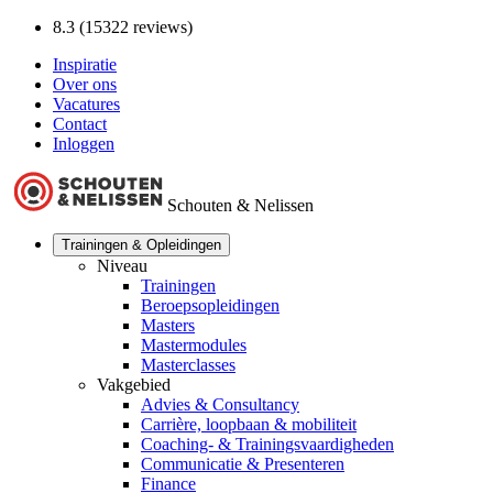
8.3 (15322 reviews)
Inspiratie
Over ons
Vacatures
Contact
Inloggen
Schouten & Nelissen
Trainingen & Opleidingen
Niveau
Trainingen
Beroepsopleidingen
Masters
Mastermodules
Masterclasses
Vakgebied
Advies & Consultancy
Carrière, loopbaan & mobiliteit
Coaching- & Trainingsvaardigheden
Communicatie & Presenteren
Finance