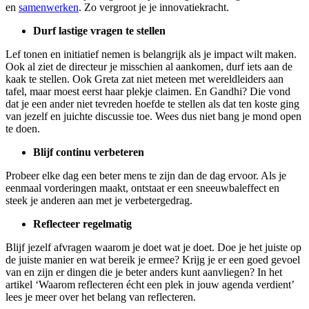
en
samenwerken
. Zo vergroot je je innovatiekracht.
Durf lastige vragen te stellen
Lef tonen en initiatief nemen is belangrijk als je impact wilt maken.
Ook al ziet de directeur je misschien al aankomen, durf iets aan de
kaak te stellen. Ook Greta zat niet meteen met wereldleiders aan
tafel, maar moest eerst haar plekje claimen. En Gandhi? Die vond
dat je een ander niet tevreden hoefde te stellen als dat ten koste ging
van jezelf en juichte discussie toe. Wees dus niet bang je mond open
te doen.
Blijf continu verbeteren
Probeer elke dag een beter mens te zijn dan de dag ervoor. Als je
eenmaal vorderingen maakt, ontstaat er een sneeuwbaleffect en
steek je anderen aan met je verbetergedrag.
Reflecteer regelmatig
Blijf jezelf afvragen waarom je doet wat je doet. Doe je het juiste op
de juiste manier en wat bereik je ermee? Krijg je er een goed gevoel
van en zijn er dingen die je beter anders kunt aanvliegen? In het
artikel ‘Waarom reflecteren écht een plek in jouw agenda verdient’
lees je meer over het belang van reflecteren.