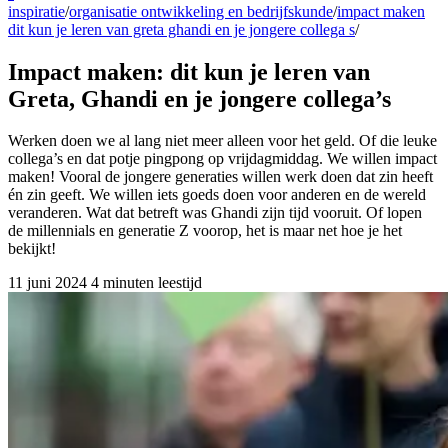
inspiratie
/
organisatie ontwikkeling en bedrijfskunde
/
impact maken
dit kun je leren van greta ghandi en je jongere collega s
/
Impact maken: dit kun je leren van
Greta, Ghandi en je jongere collega’s
Werken doen we al lang niet meer alleen voor het geld. Of die leuke
collega’s en dat potje pingpong op vrijdagmiddag. We willen impact
maken! Vooral de jongere generaties willen werk doen dat zin heeft
én zin geeft. We willen iets goeds doen voor anderen en de wereld
veranderen. Wat dat betreft was Ghandi zijn tijd vooruit. Of lopen
de millennials en generatie Z voorop, het is maar net hoe je het
bekijkt!
11 juni 2024
4 minuten leestijd