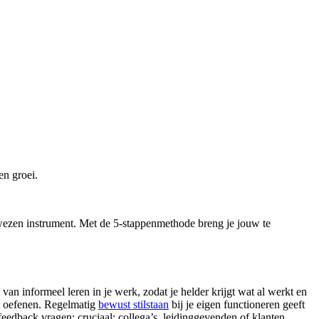
en groei.
ewezen instrument. Met de 5-stappenmethode breng je jouw te
n informeel leren in je werk, zodat je helder krijgt wat al werkt en
nt oefenen. Regelmatig
bewust stilstaan
bij je eigen functioneren geeft
feedback vragen: cruciaal: collega’s, leidinggevenden of klanten