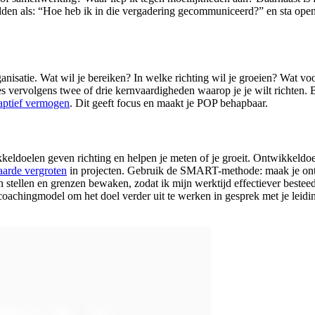
lden als: “Hoe heb ik in die vergadering gecommuniceerd?” en sta ope
nisatie. Wat wil je bereiken? In welke richting wil je groeien? Wat v
Kies vervolgens twee of drie kernvaardigheden waarop je je wilt richten.
aptief vermogen
. Dit geeft focus en maakt je POP behapbaar.
kkeldoelen geven richting en helpen je meten of je groeit. Ontwikkeld
arde vergroten
in projecten. Gebruik de SMART-methode: maak je ontwi
n stellen en grenzen bewaken, zodat ik mijn werktijd effectiever beste
oachingmodel om het doel verder uit te werken in gesprek met je leidin