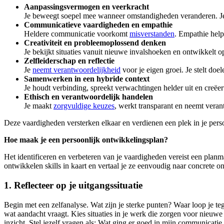
Aanpassingsvermogen en veerkracht
Je beweegt soepel mee wanneer omstandigheden veranderen. Je bl
Communicatieve vaardigheden en empathie
Heldere communicatie voorkomt
misverstanden
. Empathie help
Creativiteit en probleemoplossend denken
Je bekijkt situaties vanuit nieuwe invalshoeken en ontwikkelt op
Zelfleiderschap en reflectie
Je
neemt verantwoordelijkheid
voor je eigen groei. Je stelt doel
Samenwerken in een hybride context
Je houdt verbinding, spreekt verwachtingen helder uit en creëer
Ethisch en verantwoordelijk handelen
Je maakt
zorgvuldige keuzes
, werkt transparant en neemt veran
Deze vaardigheden versterken elkaar en verdienen een plek in je persoo
Hoe maak je een persoonlijk ontwikkelingsplan?
Het identificeren en verbeteren van je vaardigheden vereist een plan
ontwikkelen skills in kaart en vertaal je ze eenvoudig naar concrete o
1. Reflecteer op je uitgangssituatie
Begin met een zelfanalyse. Wat zijn je sterke punten? Waar loop je t
wat aandacht vraagt. Kies situaties in je werk die zorgen voor nieu
inzicht. Stel jezelf vragen als: Wat ging er goed in mijn communicati