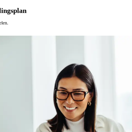
lingsplan
elen.