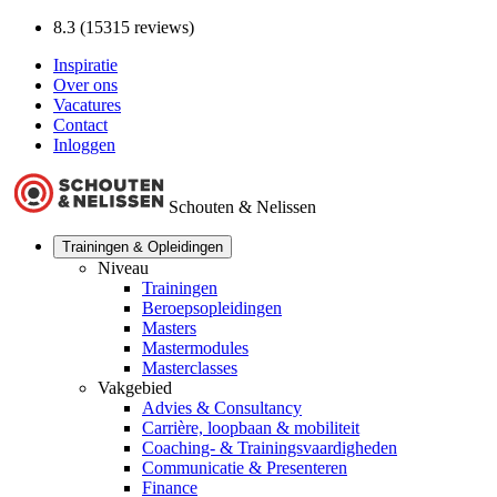
8.3 (15315 reviews)
Inspiratie
Over ons
Vacatures
Contact
Inloggen
Schouten & Nelissen
Trainingen & Opleidingen
Niveau
Trainingen
Beroepsopleidingen
Masters
Mastermodules
Masterclasses
Vakgebied
Advies & Consultancy
Carrière, loopbaan & mobiliteit
Coaching- & Trainingsvaardigheden
Communicatie & Presenteren
Finance