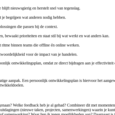
ijft nieuwsgierig en herstelt snel van tegenslag.
t je begrijpen wat anderen nodig hebben.
lossingen die passen bij de context.
en, bewaakt prioriteiten en staat stil bij wat werkt en wat anders kan.
t ritme binnen teams die offline én online werken.
twoordelijkheid voor de impact van je handelen.
nlijk ontwikkelingsplan, omdat ze direct bijdragen aan je effectiviteit 
matige aanpak. Een persoonlijk ontwikkelingsplan is hiervoor het aang
ntwikkeldoelen.
egenaan? Welke feedback heb je al gehad? Combineer dit met momenten va
we uitdagingen (nieuwe taken, projecten, samenwerkingen) waarin je ku
e of samenwerking? Waar liep ik tegen moeilijkheden aan? Daarnaast is 