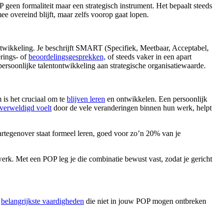
 geen formaliteit maar een strategisch instrument. Het bepaalt steeds
mee overeind blijft, maar zelfs voorop gaat lopen.
ntwikkeling. Je beschrijft SMART (Specifiek, Meetbaar, Acceptabel,
erings- of
beoordelingsgesprekken,
of steeds vaker in een apart
rsoonlijke talentontwikkeling aan strategische organisatiewaarde.
is het cruciaal om te
blijven leren
en ontwikkelen. Een persoonlijk
verweldigd voelt
door de vele veranderingen binnen hun werk, helpt
artegenover staat formeel leren, goed voor zo’n 20% van je
werk. Met een POP leg je die combinatie bewust vast, zodat je gericht
e
belangrijkste vaardigheden
die niet in jouw POP mogen ontbreken