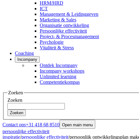
HRM/HRD
ICT
Management & Leidinggeven
Marketing & Sales
Organisatie ontwikkeling
Persoonlijke effectiviteit
Project- & Procesmanagement
Psychologie
Vitaliteit & Stress
Coaching
Incompany
Ontdek Incompany
Incompany workshops
Unlimited learning
Competentiekompas
Zoeken
Zoeken
Zoeken
Contact ons
+31 418 68 8510
Open main menu
persoonlijke effectiviteit
inspiratie
/
persoonlijke effectiviteit
/
persoonlijk ontwikkelingsplan mak