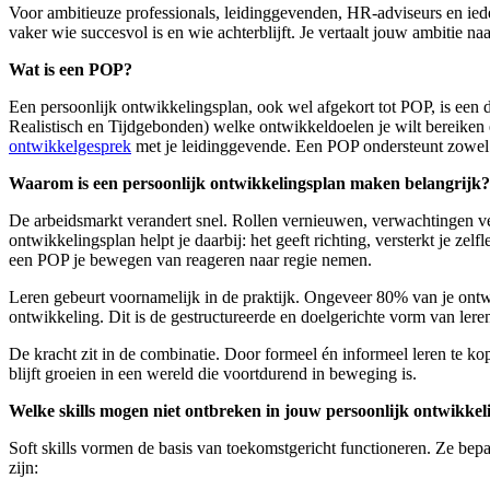
Voor ambitieuze professionals, leidinggevenden, HR-adviseurs en ieder
vaker wie succesvol is en wie achterblijft. Je vertaalt jouw ambitie na
Wat is een POP?
Een persoonlijk ontwikkelingsplan, ook wel afgekort tot POP, is een
Realistisch en Tijdgebonden) welke ontwikkeldoelen je wilt bereiken 
ontwikkelgesprek
met je leidinggevende. Een POP ondersteunt zowel j
Waarom is een persoonlijk ontwikkelingsplan maken belangrijk?
De arbeidsmarkt verandert snel. Rollen vernieuwen, verwachtingen ve
ontwikkelingsplan helpt je daarbij: het geeft richting, versterkt je ze
een POP je bewegen van reageren naar regie nemen.
Leren gebeurt voornamelijk in de praktijk. Ongeveer 80% van je ontwik
ontwikkeling. Dit is de gestructureerde en doelgerichte vorm van leren
De kracht zit in de combinatie. Door formeel én informeel leren te kop
blijft groeien in een wereld die voortdurend in beweging is.
Welke skills mogen niet ontbreken in jouw persoonlijk ontwikkel
Soft skills vormen de basis van toekomstgericht functioneren. Ze bep
zijn: