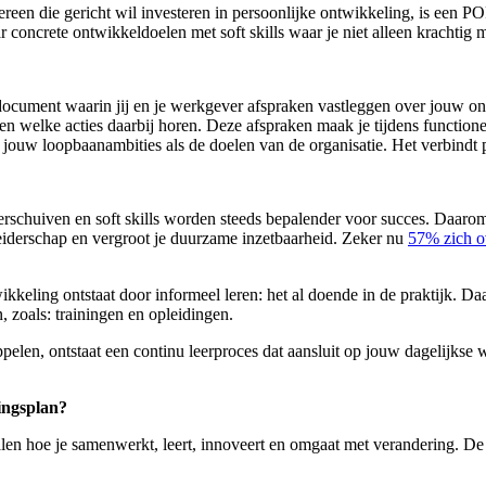
een die gericht wil investeren in persoonlijke ontwikkeling, is een POP
ar concrete ontwikkeldoelen met soft skills waar je niet alleen krachtig 
 document waarin jij en je werkgever afspraken vastleggen over jouw o
en welke acties daarbij horen. Deze afspraken maak je tijdens function
ouw loopbaanambities als de doelen van de organisatie. Het verbindt pe
rschuiven en soft skills worden steeds bepalender voor succes. Daarom 
lfleiderschap en vergroot je duurzame inzetbaarheid. Zeker nu
57% zich o
keling ontstaat door informeel leren: het al doende in de praktijk. Da
, zoals: trainingen en opleidingen.
pelen, ontstaat een continu leerproces dat aansluit op jouw dagelijkse 
ingsplan?
alen hoe je samenwerkt, leert, innoveert en omgaat met verandering. D