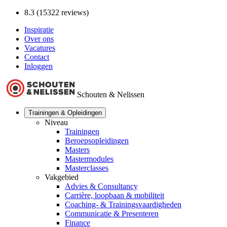
8.3 (15322 reviews)
Inspiratie
Over ons
Vacatures
Contact
Inloggen
Schouten & Nelissen
Trainingen & Opleidingen
Niveau
Trainingen
Beroepsopleidingen
Masters
Mastermodules
Masterclasses
Vakgebied
Advies & Consultancy
Carrière, loopbaan & mobiliteit
Coaching- & Trainingsvaardigheden
Communicatie & Presenteren
Finance