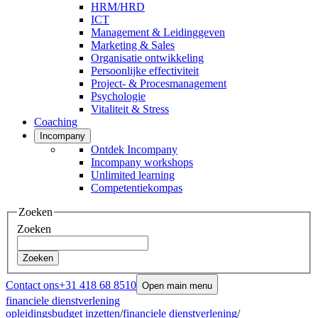
HRM/HRD
ICT
Management & Leidinggeven
Marketing & Sales
Organisatie ontwikkeling
Persoonlijke effectiviteit
Project- & Procesmanagement
Psychologie
Vitaliteit & Stress
Coaching
Incompany
Ontdek Incompany
Incompany workshops
Unlimited learning
Competentiekompas
Zoeken
Zoeken
Zoeken
Contact ons
+31 418 68 8510
Open main menu
financiele dienstverlening
opleidingsbudget inzetten
/
financiele dienstverlening
/